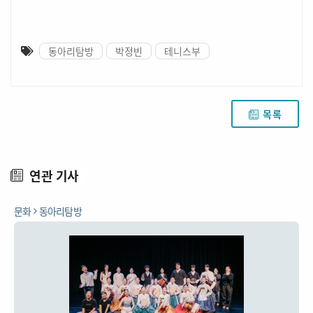
동아리탐방
박정빈
테니스부
목록
연관 기사
문화
동아리탐방