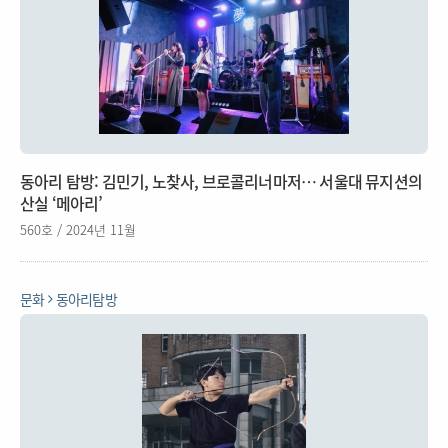
동아리 탐방: 김민기, 노찾사, 브로콜리너마저… 서울대 뮤지션의
산실 ‘메아리’
560호 / 2024년 11월
문화
동아리탐방