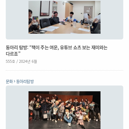
동아리 탐방: “책이 주는 여운, 유튜브 쇼츠 보는 재미와는
다르죠”
555호 / 2024년 6월
문화
동아리탐방