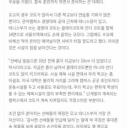
우승을 거뒀다. 합숙 훈련까지 하면서 준비하는 큰 대회다.
모교의 경우 코트가 많아서 다른 학교보다 연습할 기회가 많은
편이다. 관악캠퍼스 경영대와 공대 근처에 테니스장이 있고,
테니스부가 쓰는 경영대 코트는 클레이코트와 잔디 코트를 합해
14면으로 서울지역에서도 손에 꼽히는 규모다. 그럼에도 수요에
비해선 적어 온라인 예약날이면 서버가 터질 정도라고 했다. 아쉬운
것은 시설이 점점 낡아간다는 것이다.
“선배님 말씀으론 10년 전에 흙이 지금보다 10cm 더 있었다고
하시더라고요. 지금은 흙이 날려서 클레이코트뿐만 아니라 잔디
코트도 많이 미끄러워요. 사실 체육 시설 면에서 우리 학교는 좀
아쉽죠. 미국 대학은 물리적 거리를 고려해 캠퍼스 곳곳 포인트마다
운동시설을 두고 사용료도 무료라는데, 우리 학교는 편하게 학생이
쓸 수 있는 체육시설이 많이 부족한 편이에요.” 난개발이 계속되는
캠퍼스에서 코트가 계속 지켜질지도 걱정스러운 부분이다.
조건 없이 쏟아지는 선배들의 애정은 모교 테니스부의 가장 큰
자산이다. ‘감사한 선배들을 언급해 달라’는 말에 박 주장은 휴대폰
속 목록을 보며 끝없이 손가락을 꼽았다. 아무래도 몇 명으로