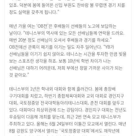
있죠. 덕분에 봄에 들어온 신입 부원도 찬바람 불 무렵엔 경기 치를
정도 실력을 갖추게 됩니다.”
매년 가을 여는 ‘OB전’은 후배들이 선배들의 노고에 보답하는
날이다. “테니스부의 역사에 있는 모든 선배님들께 연락을 드려요.
매번 20분 정도 선배님이 오셔서 후배들과 경기를 하세요.”
OB전에선 관록이 패기를 이기는 일도 자주 일어난다. “YB가
선배님들을 이기기 쉽지 않아요. 테니스는 시간을 투자한 만큼 빛을
보는 스포츠란 생각을 하죠. 보통 10년씩 학번 차이가 나는
선배님은 대하기 어려운데, 저희 부에선 정말 가까운 사이가 되는
것 같아요.”
테니스부의 1년은 학내외 대회와 함께 흘러간다. 봄에 총장배
구기대회를 치렀고, 하반기 종합체육대회와 교외 대회로 경인지구
대회, 국토정중앙 전국대학동아리테니스대회, 춘천 대회를 앞두고
있다. 대회마다 최상위권에 드는 강팀이다. 경인지구 대회는 전년도
우승팀이 다음해 개최를 맡는데, 최근 2번 연속 모교 테니스부가
주최하고 있다. 올해는 6월 24일부터 이틀간 모교에서 열린다. 매년
8월 강원도 양구에서 열리는 ‘국토정중앙 대회’에서도 재작년에