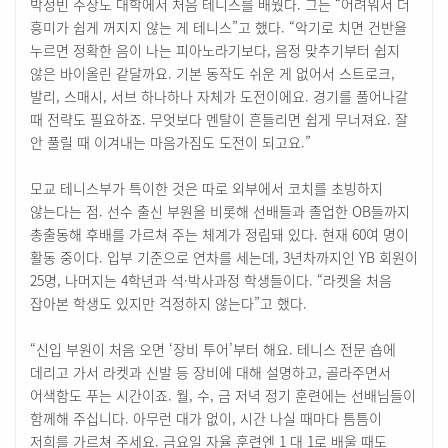
박정빈 주장도 대학에서 처음 테니스를 배웠다. 그는 “어려워서 더
흥미가 쉽게 꺼지지 않는 게 테니스”고 했다. “악기로 치면 건반을
누르면 정확한 음이 나는 피아노라기보다, 음정 맞추기부터 쉽지
않은 바이올린 같달까요. 기본 동작도 쉬운 게 없어서 스트로크,
발리, 스매시, 서브 하나하나 자체가 도전이에요. 경기를 풀어나갈
때 전략도 필요하죠. 무엇보다 멘탈이 흔들리면 쉽게 무너져요. 잘
안 풀릴 때 이겨내는 마음가짐도 도전이 되고요.”
모교 테니스부가 특이한 것은 따로 외부에서 코치를 초빙하지
않는다는 점. 선수 출신 부원을 비롯해 선배들과 졸업한 OB들까지
총출동해 후배를 가르쳐 주는 체계가 정립돼 있다. 현재 60여 명이
활동 중이다. 입부 기준으로 연차를 세는데, 3년차까지인 YB 회원이
25명, 나머지는 4학년과 석·박사과정 학생들이다. “라켓을 처음
잡아본 학생도 있지만 걱정하지 않는다”고 했다.
“신입 부원이 처음 오면 ‘장비 투어’부터 해요. 테니스 전문 숍에
데리고 가서 라켓과 신발 등 장비에 대해 설명하고, 골라주면서
어색함도 푸는 시간이죠. 월, 수, 금 저녁 정기 훈련에는 선배님들이
함께해 주십니다. 아무런 대가 없이, 시간 나실 때마다 틈틈이
저희를 가르쳐 주세요. 금요일 자율 훈련엔 1 대 1로 배울 때도