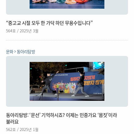
“중고교 시절 모두 한 가닥 하던 무용수입니다”
564호 / 2025년 3월
문화
동아리탐방
동아리탐방: ‘문선’ 기억하시죠? 이제는 민중가요 ‘몸짓’이라
불러요
562호 / 2025년 1월