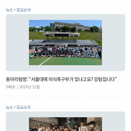
뉴스
모교소식
동아리탐방: “서울대에 미식축구부가 있냐고요? 강팀입니다”
548호 / 2023년 11월
뉴스
모교소식