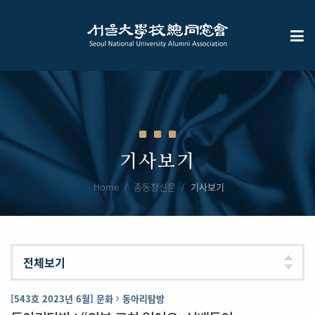
기사보기
Home
총동창신문
기사보기
[543호 2023년 6월] 문화
동아리탐방