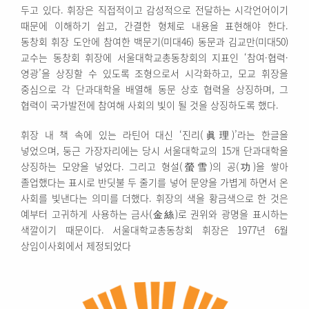
두고 있다. 휘장은 직접적이고 감성적으로 전달하는 시각언어이기
때문에 이해하기 쉽고, 간결한 형체로 내용을 표현해야 한다.
동창회 휘장 도안에 참여한 백문기(미대46) 동문과 김교만(미대50)
교수는 동창회 휘장에 서울대학교총동창회의 지표인 ‘참여·협력·
영광’을 상징할 수 있도록 조형으로서 시각화하고, 모교 휘장을
중심으로 각 단과대학을 배열해 동문 상호 협력을 상징하며, 그
협력이 국가발전에 참여해 사회의 빛이 될 것을 상징하도록 했다.
휘장 내 책 속에 있는 라틴어 대신 ‘진리(眞理)’라는 한글을
넣었으며, 둥근 가장자리에는 당시 서울대학교의 15개 단과대학을
상징하는 모양을 넣었다. 그리고 형설(螢雪)의 공(功)을 쌓아
졸업했다는 표시로 반딧불 두 줄기를 넣어 문양을 가볍게 하면서 온
사회를 빛낸다는 의미를 더했다. 휘장의 색을 황금색으로 한 것은
예부터 고귀하게 사용하는 금사(金絲)로 권위와 광명을 표시하는
색깔이기 때문이다. 서울대학교총동창회 휘장은 1977년 6월
상임이사회에서 제정되었다