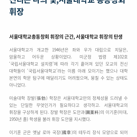
휘장
서울대학교총동창회 휘장의 근간, 서울대학교 휘장의 탄생
서울대학교가 개교한 1946년은 좌와 우가 대립으로 치달은,
암울하고 어두운 상황이었다. 미군정 법령 제102호
‘국립서울대학교 설치령’에 따라 각기 흩어져 있던 모교의 전신
대학들이 ‘국립서울대학교’라는 이름 아래 모이기는 했으나 대학
본연의 학문 탐구에 매달리기도 어려웠으며, 뭉칠 수 있는 상태도
아니었다.
미술대학 장발(張勃) 학장은 서울대학교만의 정체성을 드러낼 수
있는 단일한 무엇인가가 필요하다고 생각하고. 서울대학교의
휘장을 구상하게 된다. 장발 학장은 도안과(圖案科)의 이기훈(미대,
1950년 졸) 학생을 불러 휘장 도안을 지시했다.
이기훈 군은 옛날 로마 국장(國章)의 테두리 장식 모양으로 되어