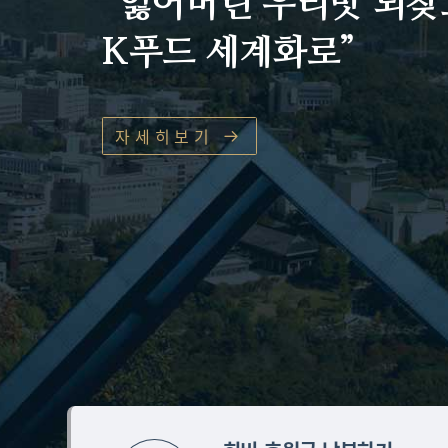
“잃어버린 우리맛 되찾
K푸드 세계화로”
자세히보기