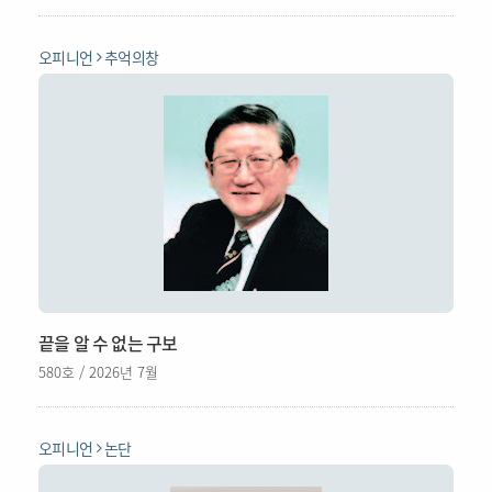
오피니언
추억의창
끝을 알 수 없는 구보
580호 / 2026년 7월
오피니언
논단