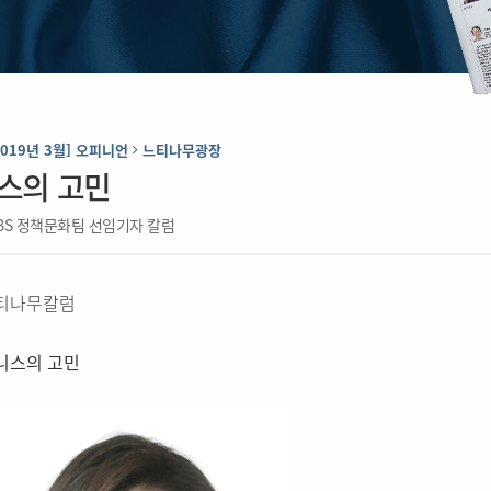
2019년 3월] 오피니언
느티나무광장
스의 고민
BS 정책문화팀 선임기자 칼럼
티나무칼럼
니스의 고민