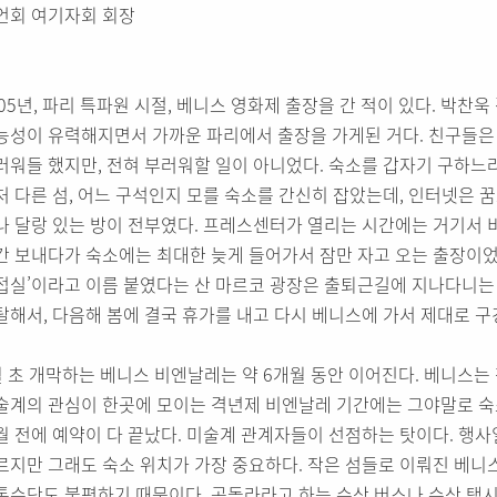
언회 여기자회 회장
005년, 파리 특파원 시절, 베니스 영화제 출장을 간 적이 있다. 박찬욱
능성이 유력해지면서 가까운 파리에서 출장을 가게된 거다. 친구들은 
러워들 했지만, 전혀 부러워할 일이 아니었다. 숙소를 갑자기 구하느라
처 다른 섬, 어느 구석인지 모를 숙소를 간신히 잡았는데, 인터넷은 꿈
나 달랑 있는 방이 전부였다. 프레스센터가 열리는 시간에는 거기서 비
간 보내다가 숙소에는 최대한 늦게 들어가서 잠만 자고 오는 출장이었
접실’이라고 이름 붙였다는 산 마르코 광장은 출퇴근길에 지나다니는 
탈해서, 다음해 봄에 결국 휴가를 내고 다시 베니스에 가서 제대로 구
월 초 개막하는 베니스 비엔날레는 약 6개월 동안 이어진다. 베니스는
술계의 관심이 한곳에 모이는 격년제 비엔날레 기간에는 그야말로 숙소
월 전에 예약이 다 끝났다. 미술계 관계자들이 선점하는 탓이다. 행
르지만 그래도 숙소 위치가 가장 중요하다. 작은 섬들로 이뤄진 베니
통수단도 불편하기 때문이다. 곤돌라라고 하는 수상 버스나 수상 택시