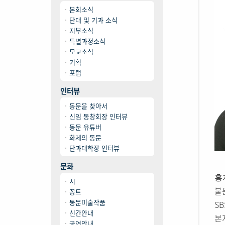
본회소식
단대 및 기과 소식
지부소식
특별과정소식
모교소식
기획
포럼
인터뷰
동문을 찾아서
신임 동창회장 인터뷰
동문 유튜버
화제의 동문
단과대학장 인터뷰
문화
홍
시
불문
꽁트
동문미술작품
S
신간안내
본
공연안내