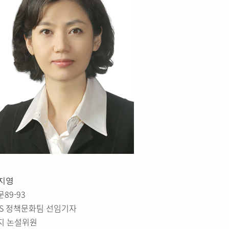
지영
89-93
BS 정책문화팀 선임기자
지 논설위원