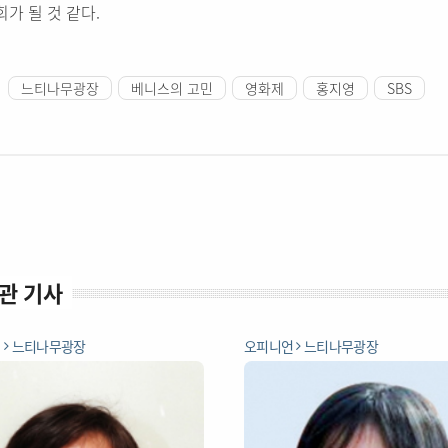
회가 될 것 같다.
느티나무광장
베니스의 고민
영화제
홍지영
SBS
관 기사
언
느티나무광장
오피니언
느티나무광장