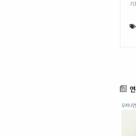
기
연
오피니