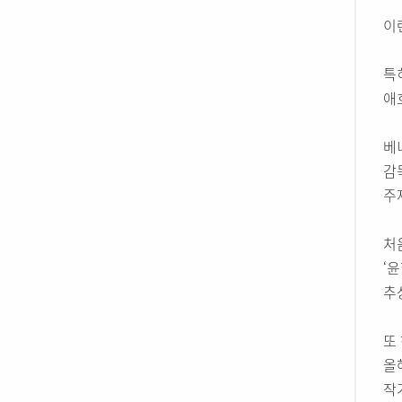
이
특
애
베
감
주
처
‘
추
또
올
작