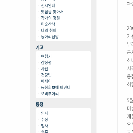
관
전시안내
맛집을 찾아서
작가의 정원
미술산책
2
나의 취미
가
동아리탐방
부
기고
근
여행기
하
감상평
시
사진
건강법
응
에세이
허
동창회보에 바란다
오비추어리
5
동정
미
인사
개
수상
오
행사
교
결혼