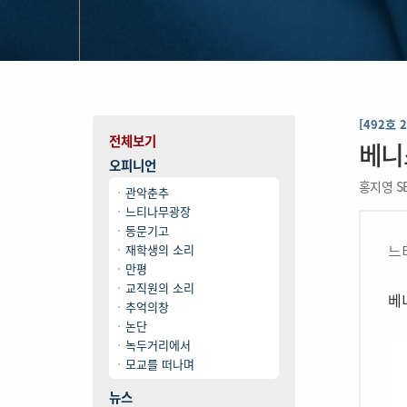
[492호 
전체보기
베니
오피니언
홍지영 S
관악춘추
느티나무광장
동문기고
느
재학생의 소리
만평
교직원의 소리
베
추억의창
논단
녹두거리에서
모교를 떠나며
뉴스