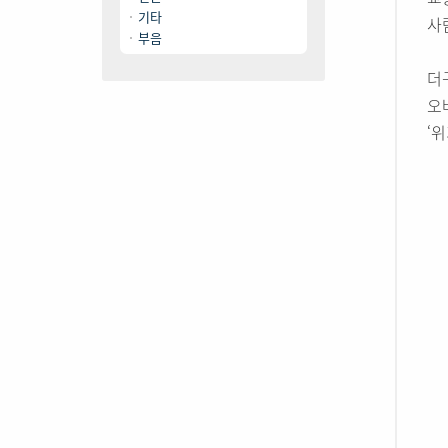
기타
사
부음
더
오
‘