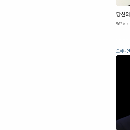
당신의
562호 /
오피니