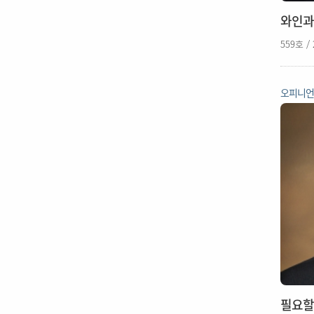
와인과
559호 /
오피니
필요할