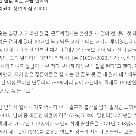
싼 집값 적은 월급 판박이
치권이 청년의 삶 살펴야
솟는 집값, 제자리인 월급, 곤두박질치는 출산율…. 얼마 전 생애 첫
황을 접하게 됐다. 80대인 부모님을 모시고 떠난 패키지 투어였는데 
정 내내 그가 무한 반복한 얘기가 “대만은 한국보다 더 먹고 살기 힘
었다. 그의 말마따나 대만의 최저 시급은 7160원(2023년 기준). 직
회사에 다녀도 월급이 너무 적다 보니까 대부분 투잡을 뛴다”고 했다.
싸단다. 자기 같은 젊은이들은 집 사는 건 꿈도 못 꾼 채 월세 내기에
시간 이상 떨어진 변두리의 7~8평짜리 집에 사는데도 월세를 150만
50만원쯤 들고요.”
급 받아서 월세 내기도 벅차다 보니 결혼과 출산을 남의 일처럼 느끼
0~44세 남녀 중 미혼인 비율이 각각 63%, 52%에 달한다(2022년
락세다. 2017년 1.13명이던 대만의 합계 출산율은 2021년 0.98
어져 세계 1위 TSMC를 보유한 반도체 강국의 지위가 흔들릴지 모른