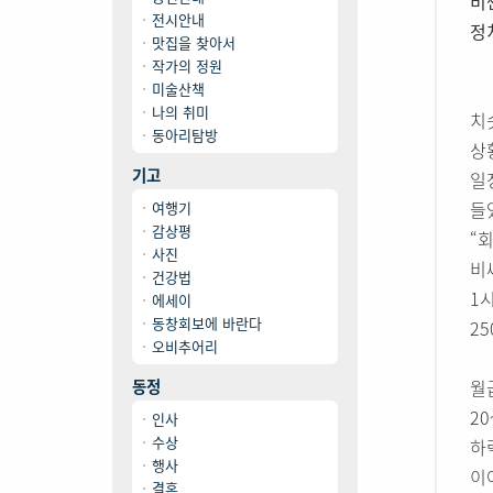
비
전시안내
정
맛집을 찾아서
작가의 정원
미술산책
나의 취미
치
동아리탐방
상
기고
일
들
여행기
감상평
“
사진
비
건강법
1
에세이
동창회보에 바란다
2
오비추어리
동정
월
2
인사
수상
하
행사
이
결혼