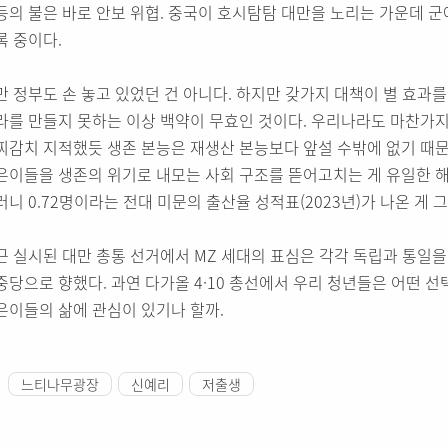
등의 불은 바로 안보 위협. 중국이 호시탐탐 대만을 노리는 가운데 군
록 중이다.
만 정부도 손 놓고 있었던 건 아니다. 하지만 갖가지 대책이 별 효과
라를 만들지 못하는 이상 백약이 무효인 것이다. 우리나라도 마찬가지
찌감치 지적했듯 생존 본능은 재생산 본능보다 앞설 수밖에 없기 때문
은이들을 생존의 위기로 내모는 사회 구조를 뜯어고치는 게 유일한 해
러니 0.72명이라는 전대 미문의 출산율 성적표(2023년)가 나온 게 
근 실시된 대만 총통 선거에서 MZ 세대의 표심은 각각 독립과 통일
중당으로 향했다. 과연 다가올 4·10 총선에서 우리 청년들은 어떤 
은이들의 삶에 관심이 있기나 할까.
느티나무광장
신예리
저출생