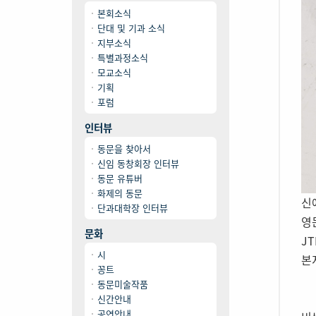
본회소식
단대 및 기과 소식
지부소식
특별과정소식
모교소식
기획
포럼
인터뷰
동문을 찾아서
신임 동창회장 인터뷰
동문 유튜버
화제의 동문
신
단과대학장 인터뷰
영문
문화
J
시
본
꽁트
동문미술작품
신간안내
공연안내