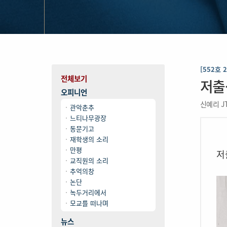
[552호 
전체보기
저출
오피니언
신예리 J
관악춘추
느티나무광장
동문기고
재학생의 소리
만평
저
교직원의 소리
추억의창
논단
녹두거리에서
모교를 떠나며
뉴스