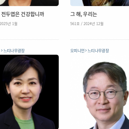
 전두엽은 건강합니까
그 해, 우리는
 2025년 1월
561호 / 2024년 12월
언
느티나무광장
오피니언
느티나무광장