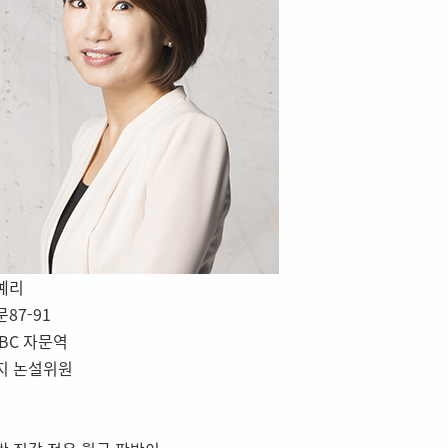
예리
87-91
TBC 자문역
지 논설위원