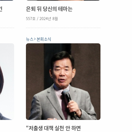
건
은퇴 뒤 당신의 테마는
557호 / 2024년 8월
뉴스
본회소식
“저출생 대책 실천 안 하면