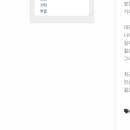
발
기타
기
부음
대
나
일
젊
그
최
민
젊