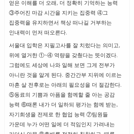
,
얻은 이해를 더 오래
더 정확히 기억하는 능력
③
주어진 마감 시간을 지키는 집중력
④
그
집중력을 유지하면서 책상 떠나길 거부하는
.
인내력이 먼저 떠오른다
,
서울대 입학은 지필고사를 잘 치렀다는 의미고
~
.
위에 열거한
①
④
역량을 갖췄다는 뜻이겠다
그럼에도 세상에 나와 일해 보면 그게 전부가
.
아니란 것을 알게 된다
중간간부 지위에 이르는
.
마흔 살 전후로는 아래의 필요성을 더 절감한다
⑤
동료의 기쁨과 아픔을 함께할 줄 아는 공감
,
능력
⑥
때론 내가 더 일하되 평가는 함께 받는
자기희생을 전제로 한 협업 능력
⑦
팀원들
가운데 누가 어떤 일에 더 적임인지 가려내는
,