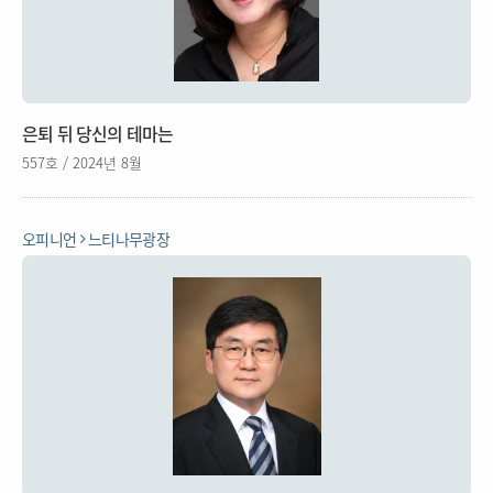
은퇴 뒤 당신의 테마는
557호 / 2024년 8월
오피니언
느티나무광장