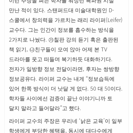
이런 주장을 펴는 학자를 워싱턴 특파원 시절
.
D-
만난 적이 있다
스탠퍼드대 미술대학원인
(Leifer)
스쿨에서 창의력을 가르치는 래리 라이퍼
.
교수다
그는 인간이 정보를 흡수하는 방식을
2
.
가지로 나눴다
㉮
칠판 강의 듣기 혹은 출판된
,
TV
책 읽기
㉯
친구들이 모여 앉아 어제 본
.
드라마를 웃고 떠들며 복기하듯 대화하기다
,
전자가 일방향 정보 전달이라면
후자는 쌍방향
.
“
정보공유다
라이퍼 교수는 내게
정보습득에
. 50
50
.
있어 한쪽 방식이 더 낫달 게 없다
대
이다
학자들 사이에선 검증이 끝난 이야기니까 토
”
.
달지 말라고 들어달라
고 했다
‘
’
라이퍼 교수의 주장은 우리네
낡은 교육
이 일부
,
학생에게 부당한 혜택을
동시에 대다수에게