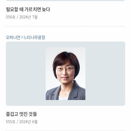
필요할 때 가르치면 늦다
556호 / 2024년 7월
오피니언
느티나무광장
즐겁고 멋진 것들
555호 / 2024년 6월