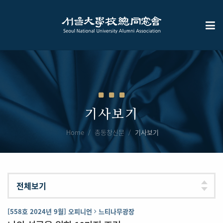
기사보기
Home
총동창신문
기사보기
[558호 2024년 9월] 오피니언
느티나무광장