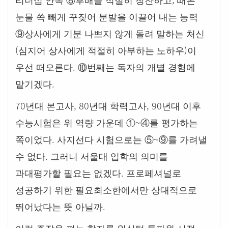
리더십 안목
⑧
후배를 적절히 칭찬하고
때론
눈물 쏙 빼게 꾸짖어 분발을 이끌어 내는 능력
⑨
상사에게 기분 나쁘지 않게 돌려 말하는 처신
(
)
심지어 상사에게 적절히 아부하는 노하우
이
.
우선 떠오른다
⑩
번째는 독자의 개별 경험에
.
맡기겠다
70
, 80
, 90
년대 본고사
년대 학력고사
년대 이후
~
수능시험은 위 역량 가운데
①
④
를 평가하는
.
~
쪽이었다
사지선다 시험으로는
⑤
⑨
를 가려낼
.
수 없다
그러니 서울대 입학의 의미를
.
과대평가할 필요는 없겠다
프로페셔널로
성공하기 위한 필요최소한에서만 상대적으로
.
뛰어났다는 뜻 아닐까