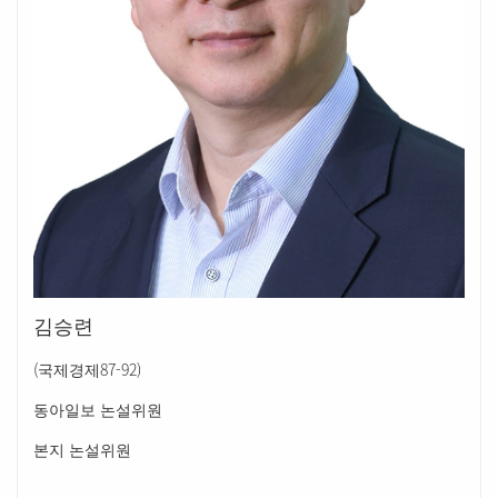
김승련
(
87-92)
국제경제
동아일보 논설위원
본지 논설위원