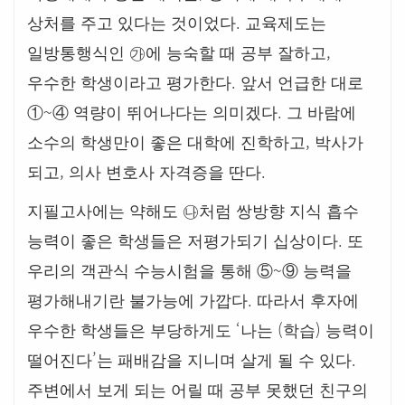
.
상처를 주고 있다는 것이었다
교육제도는
,
일방통행식인
㉮
에 능숙할 때 공부 잘하고
.
우수한 학생이라고 평가한다
앞서 언급한 대로
~
.
①
④
역량이 뛰어나다는 의미겠다
그 바람에
,
소수의 학생만이 좋은 대학에 진학하고
박사가
,
.
되고
의사 변호사 자격증을 딴다
지필고사에는 약해도
㉯
처럼 쌍방향 지식 흡수
.
능력이 좋은 학생들은 저평가되기 십상이다
또
~
우리의 객관식 수능시험을 통해
⑤
⑨
능력을
.
평가해내기란 불가능에 가깝다
따라서 후자에
‘
(
)
우수한 학생들은 부당하게도
나는
학습
능력이
’
.
떨어진다
는 패배감을 지니며 살게 될 수 있다
주변에서 보게 되는 어릴 때 공부 못했던 친구의