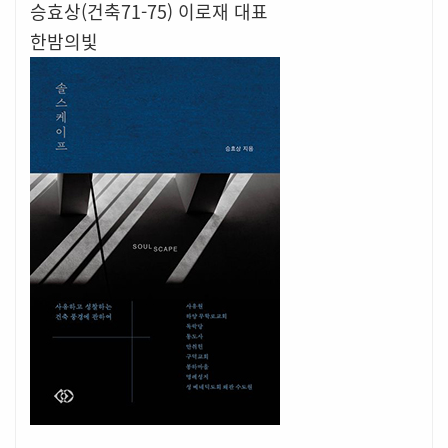
승효상(건축71-75) 이로재 대표
한밤의빛