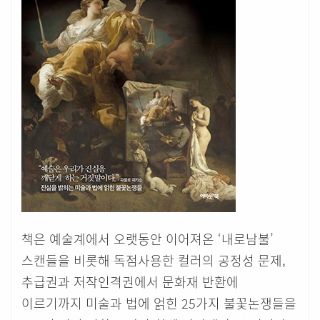
책은 예술계에서 오랫동안 이어져온 ‘내로남불’
스캔들을 비롯해 독점사용한 컬러의 공정성 문제,
추급권과 저작인격권에서 문화재 반환에
이르기까지 미술과 법에 얽힌 25가지 불꽃논쟁들을