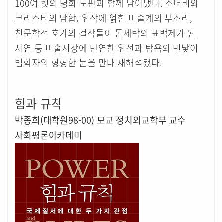
100여 컷의 명화 도판과 함께 담아냈다. 소더비와
크리스티의 담합, 위작에 얽힌 미술계의 부조리,
천문학적 호가의 걸작들이 돈세탁의 표백제가 된
사연 등 미술시장에 만연한 위선과 탐욕의 민낯이
법학자의 형형한 눈을 만나 재해석됐다.
힘과 규칙
박종희(대학원98-00) 모교 정치외교학부 교수
사회평론아카데미