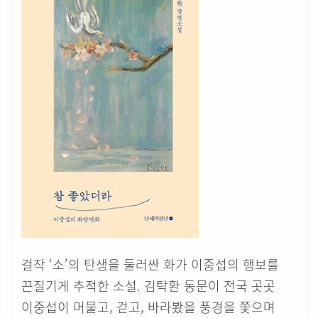
걸작 ‘소’의 탄생을 둘러싼 화가 이중섭의 행보를
끈질기게 추적한 소설. 김탁환 동문이 전국 곳곳
이중섭이 머물고, 걷고, 바라봤을 풍경을 쫓으며