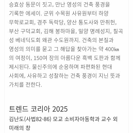
승효상 동문이 짓고, 만난 영성의 건축 풍경을
기록한 에세이. 군위 수목원 사유원부터 하양
무학로교회, 경주 독락당, 양산 통도사와 만취헌,
부산 구덕교회, 김해 봉하마을, 밀양 명례성지, 칠곡
성 베네딕도회 왜관 수도원까지. 건축의 본질과
영성의 의미를 묻고 그 해답을 찾아가는 약 400㎞
의 여정이, 150여 장의 아름다운 흑백 도판과 함께
제시된다. 물신주의에 순응하며 파편화된 현대
사회에, 사유하고 성찰하는 건축 풍경이 지닌 뜻과
가치를 전한다.
트렌드 코리아 2025
김난도(사법82-86) 모교 소비자아동학과 교수 외
미래의 창