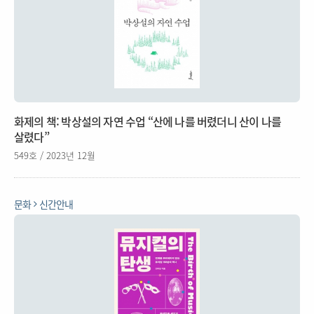
화제의 책: 박상설의 자연 수업 “산에 나를 버렸더니 산이 나를
살렸다”
549호 / 2023년 12월
문화
신간안내