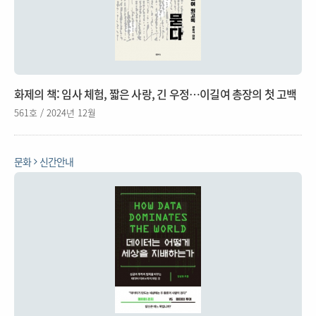
화제의 책: 임사 체험, 짧은 사랑, 긴 우정…이길여 총장의 첫 고백
561호 / 2024년 12월
문화
신간안내