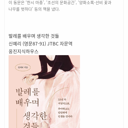
이 동문은 ‘한시 마중’, ‘조선의 문화공간’, ‘양화소록-선비 꽃과
나무를 벗하다’ 등의 책을 냈다.
발레를 배우며 생각한 것들
신예리 (영문87-91) JTBC 자문역
웅진지식하우스