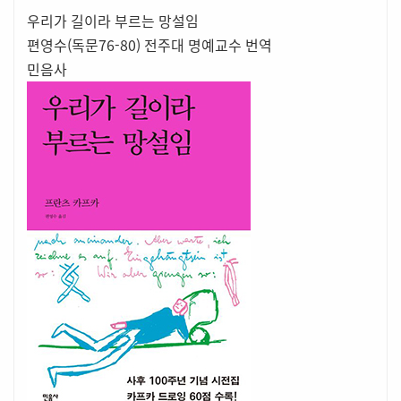
우리가 길이라 부르는 망설임
편영수(독문76-80) 전주대 명예교수 번역
민음사