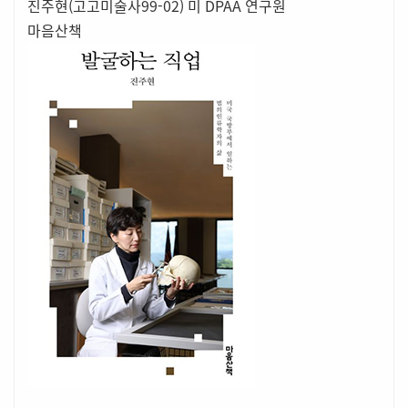
진주현(고고미술사99-02) 미 DPAA 연구원
마음산책