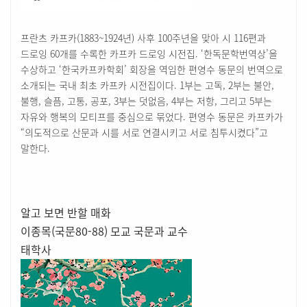
프란츠 카프카(1883~1924년) 사후 100주년을 맞아 시 116편과
드로잉 60개를 수록한 카프카 드로잉 시전집. ‘한독문학번역상’을
수상하고 ‘한국카프카학회’ 회장을 역임한 편영수 동문의 번역으로
소개되는 국내 최초 카프카 시전집이다. 1부는 고독, 2부는 불안,
불행, 슬픔, 고통, 공포, 3부는 덧없음, 4부는 저항, 그리고 5부는
자유와 행복의 모티프를 중심으로 묶었다. 편영수 동문은 카프카가
“의도적으로 산문과 시를 서로 연결시키고 서로 침투시켰다”고
말한다.
알고 보면 반할 매화
이종목(국문80-88) 모교 국문과 교수
태학사