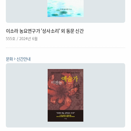
이소라 농요연구가 '상사소리' 외 동문 신간
555호 / 2024년 6월
문화
신간안내