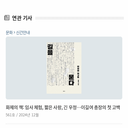
연관 기사
문화
신간안내
화제의 책: 임사 체험, 짧은 사랑, 긴 우정…이길여 총장의 첫 고백
561호 / 2024년 12월