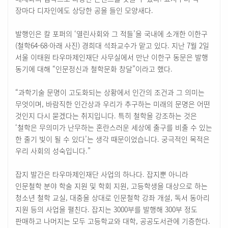
장마다 디자인에도 상당한 공을 들인 모양새다.
발행인은 칼 포퍼의 ‘열린사회와 그 적들’을 국내에 소개한 이한구
(철학64-68·아래 사진) 경희대 석좌교수가 맡고 있다. 지난 7월 2일
서울 이태원 타우마제인재단 사무실에서 만난 이한구 동문은 발행
동기에 대해 “인문정신과 철학문화 창달”이라고 했다.
“과학기술 문명이 고도화되는 상황에서 인간의 조건과 그 의미는
무엇이며, 바람직한 인간상과 우리가 추구하는 미래의 문명은 어떤
것인지 다시 묻겠다는 취지입니다. 특히 철학을 강조하는 것은
‘철학은 무의미가 난무하는 혼란스러운 세상에 출구를 비출 수 있는
한 줄기 빛이 될 수 있다’는 생각 때문이었습니다. 궁극적인 목적은
우리 사회의 성숙입니다.”
잡지 발간은 타우마제인재단 사업의 하나다. 잡지뿐 아니라
인문철학 분야 학술 지원 및 학회 지원, 고등학생을 대상으로 하는
청소년 철학 교실, 대중을 상대로 인문철학 강좌 개설, 독서 동아리
지원 등의 사업을 펼친다. 잡지는 3000부를 발행해 300부 정도
판매하고 나머지는 모두 고등학교와 대학, 공공도서관에 기증한다.