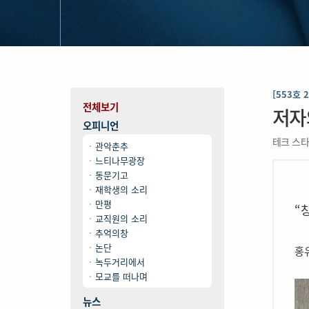
[553호 
전체보기
저자
오피니언
테크 스
관악춘추
느티나무광장
동문기고
재학생의 소리
만평
“
교직원의 소리
추억의창
논단
홍유
녹두거리에서
모교를 떠나며
뉴스