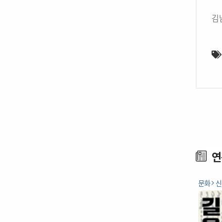
김
연
문화
신