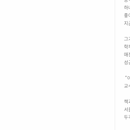
하
좋
지
그
학
매
성
“
교
책
서
두