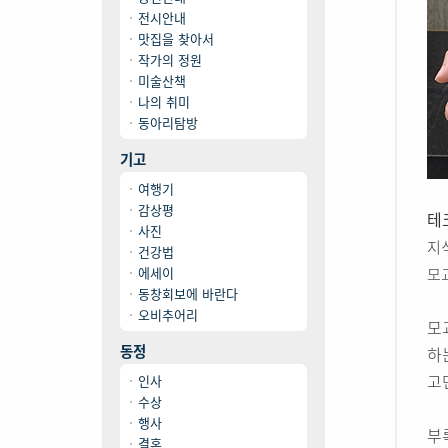
전시안내
맛집을 찾아서
작가의 정원
미술산책
나의 취미
동아리탐방
기고
여행기
감상평
테
사진
지
건강법
에세이
모
동창회보에 바란다
오비추어리
모
동정
하
고
인사
수상
행사
부
결혼