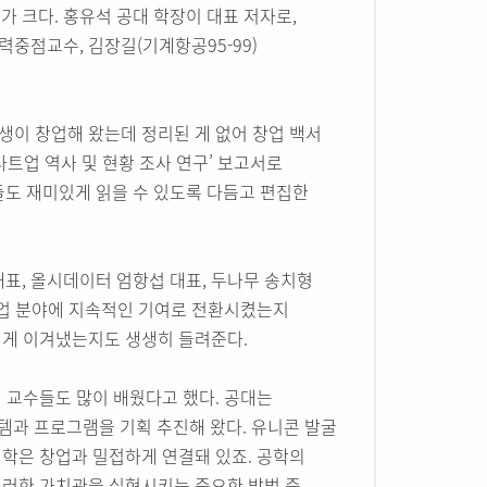
가 크다. 홍유석 공대 학장이 대표 저자로,
협력중점교수, 김장길(기계항공95-99)
학생이 창업해 왔는데 정리된 게 없어 창업 백서
타트업 역사 및 현황 조사 연구’ 보고서로
들도 재미있게 읽을 수 있도록 다듬고 편집한
표, 올시데이터 엄항섭 대표, 두나무 송치형
산업 분야에 지속적인 기여로 전환시켰는지
떻게 이겨냈는지도 생생히 들려준다.
 교수들도 많이 배웠다고 했다. 공대는
스템과 프로그램을 기획 추진해 왔다. 유니콘 발굴
대학은 창업과 밀접하게 연결돼 있죠. 공학의
이러한 가치관을 실현시키는 중요한 방법 중