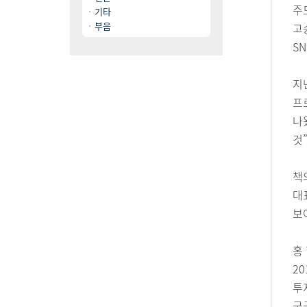
주
기타
부음
고
S
지
프
나
것
책
대
보
홍
2
투
궁