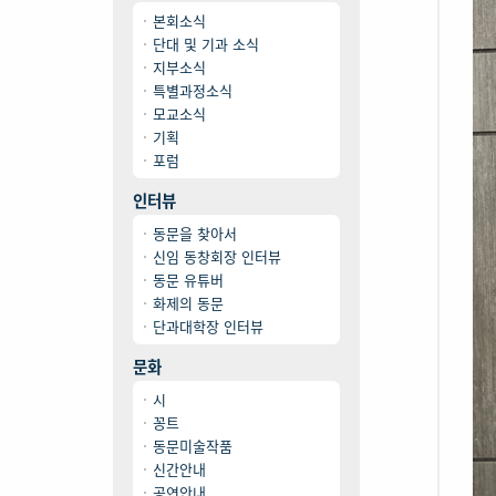
본회소식
단대 및 기과 소식
지부소식
특별과정소식
모교소식
기획
포럼
인터뷰
동문을 찾아서
신임 동창회장 인터뷰
동문 유튜버
화제의 동문
단과대학장 인터뷰
문화
시
꽁트
동문미술작품
신간안내
공연안내