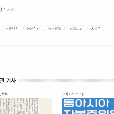
남주 기자
공과대학
동문신간
동문창업
스타트업
홍유석
관 기사
간안내
문화
신간안내