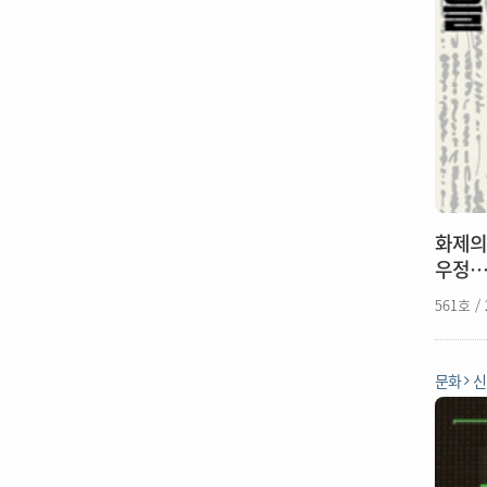
화제의 
우정…
561호 /
문화
신