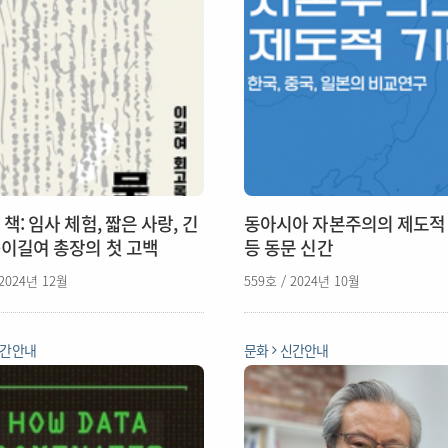
책: 임사 체험, 짧은 사랑, 긴
동아시아 자본주의의 제도적
이길여 총장의 첫 고백
등 동문 신간
 2024년 12월
559호 / 2024년 10월
간안내
문화
신간안내