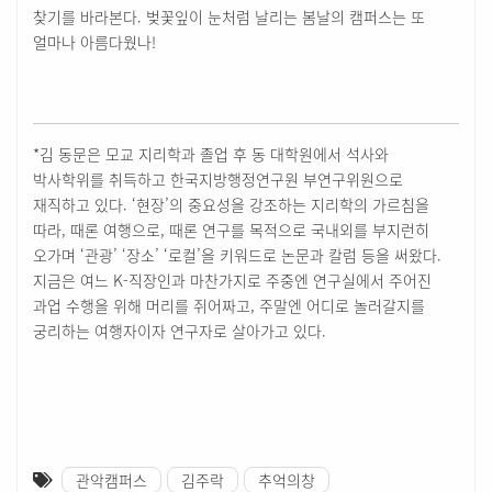
찾기를 바라본다. 벚꽃잎이 눈처럼 날리는 봄날의 캠퍼스는 또
얼마나 아름다웠나!
*김 동문은 모교 지리학과 졸업 후 동 대학원에서 석사와
박사학위를 취득하고 한국지방행정연구원 부연구위원으로
재직하고 있다. ‘현장’의 중요성을 강조하는 지리학의 가르침을
따라, 때론 여행으로, 때론 연구를 목적으로 국내외를 부지런히
오가며 ‘관광’ ‘장소’ ‘로컬’을 키워드로 논문과 칼럼 등을 써왔다.
지금은 여느 K-직장인과 마찬가지로 주중엔 연구실에서 주어진
과업 수행을 위해 머리를 쥐어짜고, 주말엔 어디로 놀러갈지를
궁리하는 여행자이자 연구자로 살아가고 있다.
관악캠퍼스
김주락
추억의창