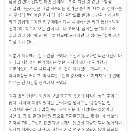
남짓 걸렸다. 입학만 하면 절이라도 하며 다닐 것 같던 수험생
시절의 마음가짐은 매일 계속되는 힘겨운 통학에 ‘대체 왜 캠퍼스를
이 구석에 몰아놓은 건지’에 대한 원망으로 변했다. 만원 지하철을
타고 힘겹게 도착한 입구역에서 다시 시내버스를 타고 등산스틱에
찔려가며 학교에 오는 길이 너무나 고돼서, 집에선 늘 ‘학교 가기
싫다’라고 생각했고, 반대로 학교에 도착하면 그 생각은 ‘집에 가기
귀찮다’가 됐다.
덕분에 학교에서 긴 시간을 보냈다. 오전에 등교하면 퇴근시간이 다
지나고 지하철이 한가해지는 늦은 저녁이 돼서야 귀가했기
때문이었다. 하루 체류시간만 긴 것이 아니었다. 학부와 석,
박사과정을 거치고, 박사후연구원과 강사에 이르기까지 20여 년에
이르는 긴 시간을 관악에서 보냈다.
길지 않은 인생의 절반을 보낸 학교엔 곳곳에 켜켜이 쌓인 추억도
많다. 사회대 학생이었지만 문·이과를 넘나드는 ‘종합학문’인
지리학의 특성상 수업을 듣기 위해 인문대, 사범대는 물론이고
자연대, 공대, 환경대학원 등으로 종횡무진했고, 짧게나마 학보사
기자를 하며, 그렇지 않았다면 존재도 몰랐을 다양한 학내 동아리와
행사를 취재하러 다녔다. 대학원 시절 연구가 잘되지 않아 답답할