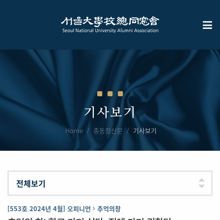
기사보기
Home
총동창신문
기사보기
[553호 2024년 4월] 오피니언
추억의창