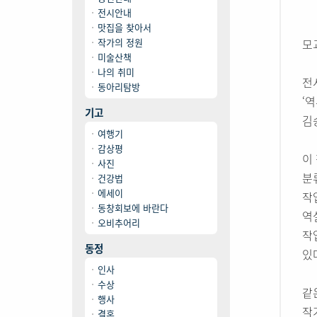
전시안내
맛집을 찾아서
작가의 정원
모
미술산책
나의 취미
전
동아리탐방
‘
기고
김
여행기
감상평
이
사진
분
건강법
에세이
작
동창회보에 바란다
역
오비추어리
작
동정
있
인사
수상
같
행사
작
결혼