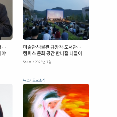
어…
미술관·박물관·규장각·도서관…
해야
캠퍼스 문화 공간 한나절 나들이
544호 / 2023년 7월
뉴스
모교소식