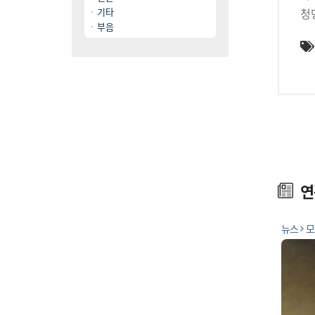
기타
청
부음
연
뉴스
모