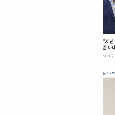
“25년
준 아
542호 /
뉴스
모