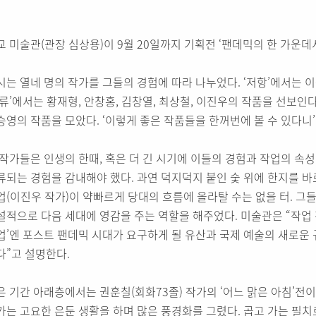
교 미술관(관장 심상용)이 9월 20일까지 기획전 ‘팬데믹의 한 가운데서
시는 열네 명의 작가를 그들의 경험에 따라 나누었다. ‘저항’에서는 이응
역류’에서는 황재형, 안창홍, 김창열, 최상철, 이진우의 작품을 선보인다.
승영의 작품을 모았다. ‘이렇게 좋은 작품들을 한꺼번에 볼 수 있다니’
 작가들은 인생의 한때, 혹은 더 긴 시기에 이들의 경험과 작업의 속
류되는 경험을 감내해야 했다. 과연 덕지덕지 붙인 숯 위에 한지를 
업(이진우 작가)이 약빠르게 당대의 흐름에 올라탈 수는 없을 터. 그
설적으로 다음 세대에 영감을 주는 역할을 해주었다. 미술관은 “작업 
업’엔 포스트 팬데믹 시대가 요구하게 될 유산과 국제 예술의 새로운
다”고 설명한다.
은 기간 아래층에서는 권훈칠(회화73졸) 작가의 ‘어느 맑은 아침’전
가는 고요한 은둔 생활을 하며 많은 풍경화를 그렸다. 곱고 가는 필치