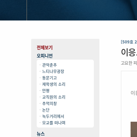
[509호 
전체보기
이응
오피니언
고요한 피
관악춘추
느티나무광장
동문기고
재학생의 소리
만평
이
교직원의 소리
추억의창
논단
녹두거리에서
모교를 떠나며
뉴스