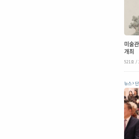
미술관 
개최
521호 /
뉴스
단