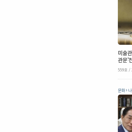
미술관
관문’
559호 /
문화
나