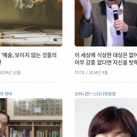
 ‘예술, 보이지 않는 것들의
이 세상에 식상한 대상은 없
전
아무 감흥 없다면 자신을 탓
 2024년 10월
557호 / 2024년 8월
의 취미
오피니언
느티나무광장