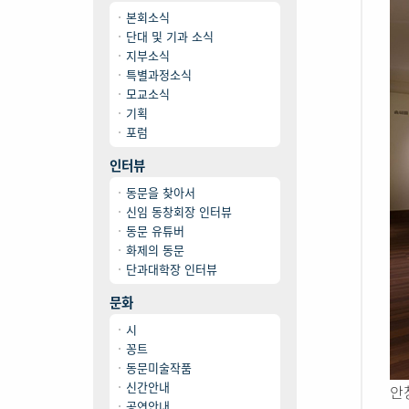
본회소식
단대 및 기과 소식
지부소식
특별과정소식
모교소식
기획
포럼
인터뷰
동문을 찾아서
신임 동창회장 인터뷰
동문 유튜버
화제의 동문
단과대학장 인터뷰
문화
시
꽁트
동문미술작품
신간안내
안창
공연안내