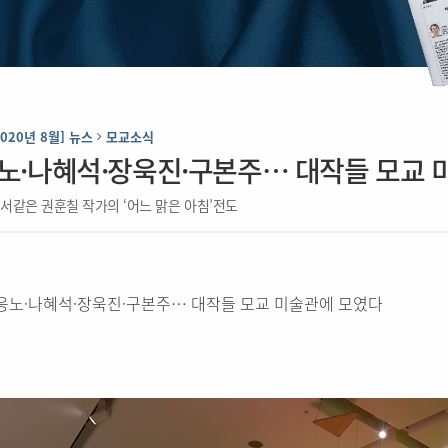
2020년 8월] 뉴스
모교소식
노·나혜석·장욱진·구본주… 대작들 모교 
서같은 권훈칠 작가의 ‘어느 맑은 아침’전도
응노·나혜석·장욱진·구본주… 대작들 모교 미술관에 모였다