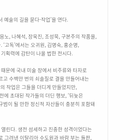
 예술의 길을 묻다-작업’을 연다.
노, 나혜석, 장욱진, 조성묵, 구본주의 작품을,
 ‘고독’에서는 오귀원, 김명숙, 홍순명,
 기획력에 감탄이 나올 법한 전시다.
성 때문에 국내 미술 장에서 비주류와 타자로
바르고 수백만 번의 쇠솔질로 결을 만들어내는
들의 작업은 그들을 더디게 만들었지만,
전에 초대된 작가들의 더딘 행보, ‘뒤늦은
 규범이 될 만한 정신적 자산들이 충분히 포함돼
이 열린다. 생전 섬세하고 진중한 성격이었다는
로 그려낸 이탈리아 수도원과 바람 부는 들판,