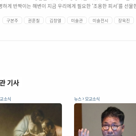
명하게 반짝이는 해변이 지금 우리에게 필요한 ‘조용한 피서’를 선물
구본주
권훈칠
김창열
미술관
미술전시
장욱진
관 기사
교소식
뉴스
모교소식