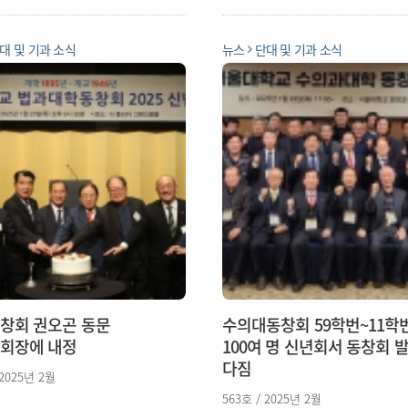
대 및 기과 소식
뉴스
단대 및 기과 소식
창회 권오곤 동문
수의대동창회 59학번~11학
회장에 내정
100여 명 신년회서 동창회 
다짐
 2025년 2월
563호 / 2025년 2월