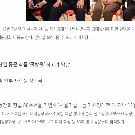
 12월 3일 열린 서울미술나눔 자선경매전에서 내빈들이 경매방식에 대한 설명을 듣고
동창회 이종복 감사, 권영걸 회장, 문 주 모교 미대학장.
창열 동문 작품 ‘물방울’ 최고가 낙찰
익 일부 재학생 장학금
동창회 창립 50주년을 기념해 ‘서울미술나눔 자선경매전’이 지난 1
 미대가 후원하고 미대동창회가 주최한 이날 행사에 본회 신수정(기악59-63) 회장, 임
동창회장, 문 주(조소79-86) 모교 미대 학장 등 80여 명의 동문들이 참석했다.