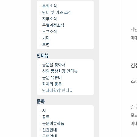
본회소식
단대 및 기과 소식
지부소식
특별과정소식
지난
모교소식
기획
미대
포럼
인터뷰
동문을 찾아서
김
신임 동창회장 인터뷰
동문 유튜버
수
화제의 동문
단과대학장 인터뷰
문화
총
시
모교
꽁트
동문미술작품
미대
신간안내
공연안내