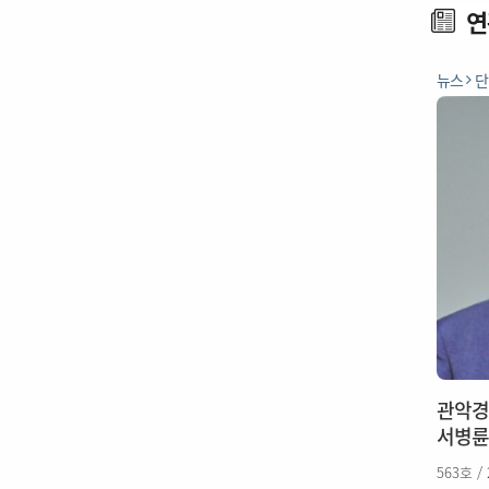
연
뉴스
단
관악경
서병륜
563호 /