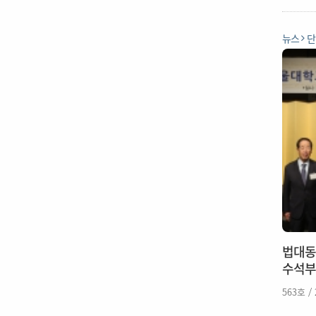
뉴스
단
법대동
수석부
563호 /