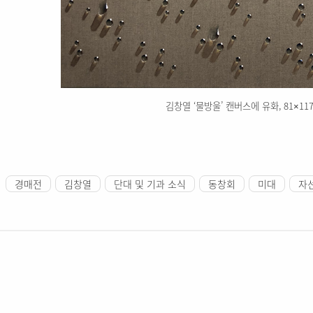
김창열 ‘물방울’ 캔버스에 유화, 81×117c
경매전
김창열
단대 및 기과 소식
동창회
미대
자