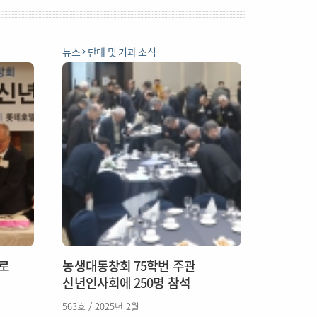
뉴스
단대 및 기과 소식
로
농생대동창회 75학번 주관
신년인사회에 250명 참석
563호 / 2025년 2월