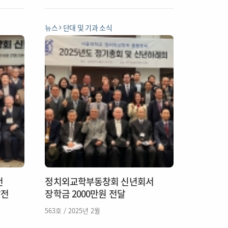
뉴스
단대 및 기과 소식
번
정치외교학부동창회 신년회서
발전
장학금 2000만원 전달
563호 / 2025년 2월