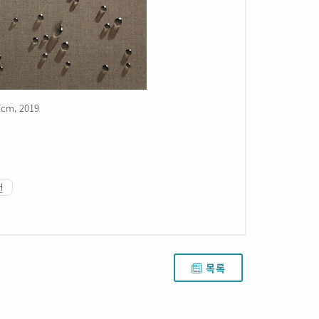
m, 2019
선
목록