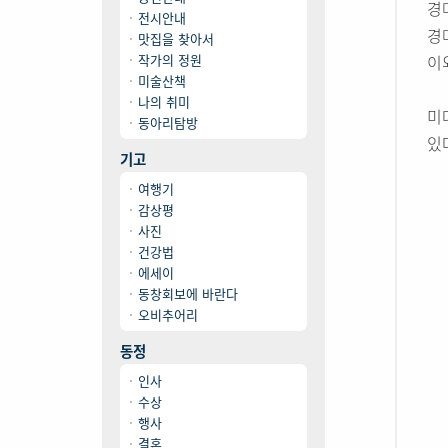
경
전시안내
경
맛집을 찾아서
작가의 정원
이
미술산책
나의 취미
미
동아리탐방
있
기고
여행기
감상평
사진
건강법
에세이
동창회보에 바란다
오비추어리
동정
인사
수상
행사
결혼