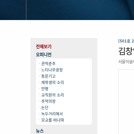
[501호 
전체보기
김창
오피니언
서울미술
관악춘추
느티나무광장
동문기고
재학생의 소리
만평
교직원의 소리
추억의창
논단
녹두거리에서
모교를 떠나며
뉴스