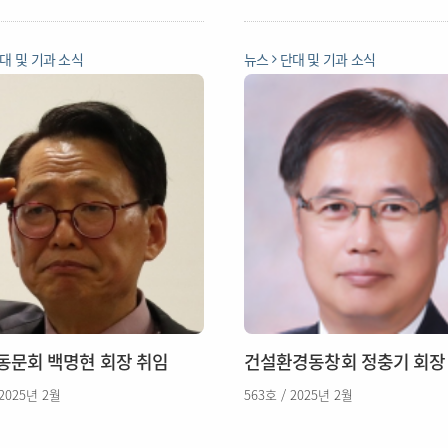
대 및 기과 소식
뉴스
단대 및 기과 소식
C동문회 백명현 회장 취임
건설환경동창회 정충기 회장
 2025년 2월
563호 / 2025년 2월