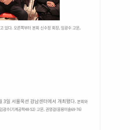
 있다. 오른쪽부터 본회 신수정 회장, 임광수 고문,
2월 3일 서울옥션 강남센터에서 개최됐다.
본회와
광수(기계공학48-52) 고문, 권영걸(응용미술69-76)