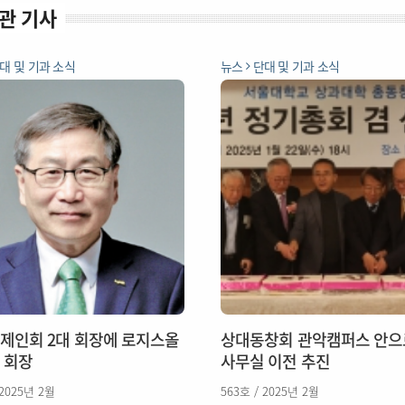
관 기사
대 및 기과 소식
뉴스
단대 및 기과 소식
제인회 2대 회장에 로지스올
상대동창회 관악캠퍼스 안으
 회장
사무실 이전 추진
 2025년 2월
563호 / 2025년 2월