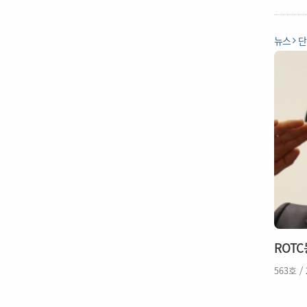
뉴스
단
ROT
563호 /