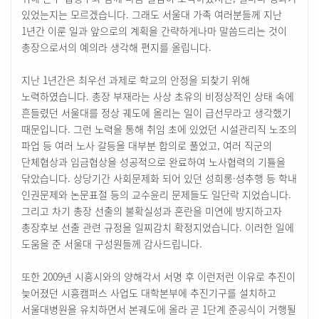
있었는지는 모르겠습니다. 그래도 서울대 가족 여러분들께 지난
1년간 이룬 일과 앞으로의 계획을 간략하게나마 말씀드리는 것이
총장으로서의 예의라 생각해 편지를 올립니다.
지난 1년간은 최우선 과제로 학교의 안정을 되찾기 위해
노력하였습니다. 총장 부재라는 사상 초유의 비정상적인 상태 속에
흔들렸던 서울대를 정상 궤도에 올리는 일이 급선무라고 생각했기
때문입니다. 그런 노력을 통해 취임 초에 있었던 시설관리직 노조의
파업 등 여러 노사 갈등을 대부분 합의로 풀었고, 여러 직군의
단체협상과 임금협상을 성공적으로 완료하여 노사협력의 기틀을
닦았습니다. 상당기간 사회문제화 되어 있던 성희롱·성추행 등 학내
인권문제와 논문표절 등의 교수윤리 문제들도 일단락 지었습니다.
그리고 차기 총장 선출의 불확실성과 혼란을 미연에 방지하고자
총장후보 선출 관련 규정을 일찌감치 확정지었습니다. 이러한 일에
도움을 준 서울대 구성원들께 감사드립니다.
또한 2009년 시흥시와의 양해각서 서명 후 이런저런 이유로 추진이
늦어졌던 시흥캠퍼스 사업도 대학본부에 추진기구를 설치하고
서울대병원을 유치하면서 본궤도에 올라 곧 1단계 준공식이 거행될