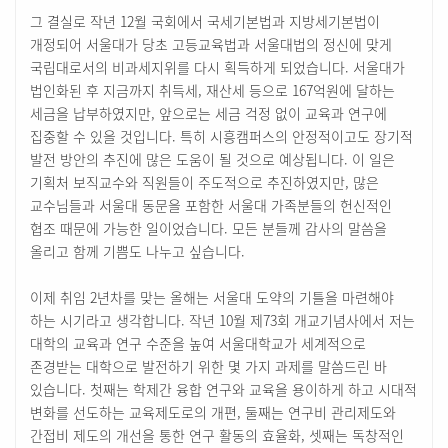
그 결실로 작년 12월 국회에서 국세기본법과 지방세기본법이
개정되어 서울대가 당초 고등교육법과 서울대법의 정신에 맞게
국립대로서의 비과세지위를 다시 획득하게 되었습니다. 서울대가
법인화된 후 지금까지 취득세, 재산세 등으로 167억원에 달하는
세금을 납부하였지만, 앞으로는 세금 걱정 없이 교육과 연구에
집중할 수 있을 것입니다. 특히 시흥캠퍼스의 안정적이고도 장기적
발전 방안의 추진에 많은 도움이 될 것으로 예상됩니다. 이 일은
기획처 보직교수와 직원들이 주도적으로 추진하였지만, 많은
교수님들과 서울대 동문을 포함한 서울대 가족분들의 헌신적인
협조 때문에 가능한 일이었습니다. 모든 분들께 감사의 말씀을
올리고 함께 기쁨도 나누고 싶습니다.
이제 취임 2년차를 맞는 올해는 서울대 도약의 기틀을 마련해야
하는 시기라고 생각합니다. 작년 10월 제73회 개교기념사에서 저는
대학의 교육과 연구 수준을 높여 서울대학교가 세계적으로
존경받는 대학으로 발전하기 위한 몇 가지 과제를 말씀드린 바
있습니다. 첫째는 학제간 융합 연구와 교육을 용이하게 하고 시대적
변화를 선도하는 교육제도로의 개편, 둘째는 연구비 관리제도와
간접비 제도의 개선을 통한 연구 활동의 효율화, 셋째는 독창적인