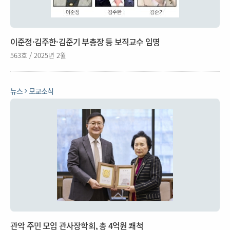
이준정·김주한·김준기 부총장 등 보직교수 임명
563호 / 2025년 2월
뉴스
모교소식
관악 주민 모임 관사장학회, 총 4억원 쾌척