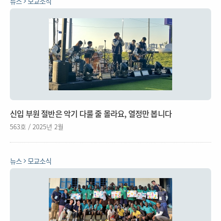
뉴스
모교소식
신입 부원 절반은 악기 다룰 줄 몰라요, 열정만 봅니다
563호 / 2025년 2월
뉴스
모교소식