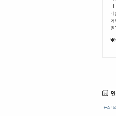
따
서
어
일
연
뉴스
모