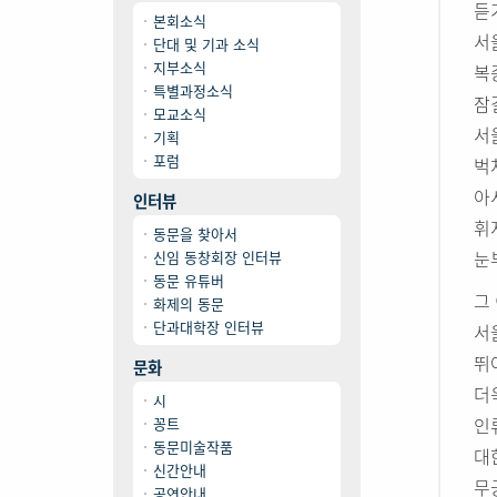
듣
본회소식
서
단대 및 기과 소식
지부소식
복
특별과정소식
잠
모교소식
서
기획
포럼
벅
아
인터뷰
휘
동문을 찾아서
눈
신임 동창회장 인터뷰
동문 유튜버
그
화제의 동문
단과대학장 인터뷰
서
뛰
문화
더
시
인
꽁트
동문미술작품
대
신간안내
무
공연안내