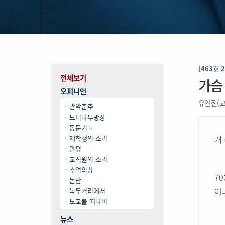
[463호 
전체보기
가슴
오피니언
유안진(교
관악춘추
느티나무광장
동문기고
재학생의 소리
개
만평
교직원의 소리
추억의창
7
논단
어
녹두거리에서
모교를 떠나며
뉴스