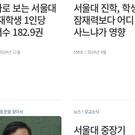
로 보는 서울대
서울대 진학, 학
재학생 1인당
잠재력보다 어디
수 182.9권
사느냐가 영향
 2024년 11월
558호 / 2024년 9월
동문을 찾아서
뉴스
모교소식
서울대 중장기