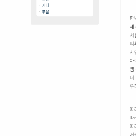
기타
부음
한
세
서
피
사
아
뱀
더
우
따
따
따
서