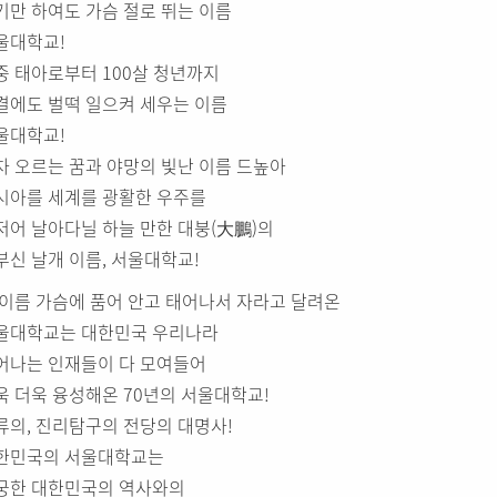
기만 하여도 가슴 절로 뛰는 이름
울대학교!
중 태아로부터 100살 청년까지
결에도 벌떡 일으켜 세우는 이름
울대학교!
차 오르는 꿈과 야망의 빛난 이름 드높아
시아를 세계를 광활한 우주를
저어 날아다닐 하늘 만한 대붕(大鵬)의
부신 날개 이름, 서울대학교!
 이름 가슴에 품어 안고 태어나서 자라고 달려온
울대학교는 대한민국 우리나라
어나는 인재들이 다 모여들어
욱 더욱 융성해온 70년의 서울대학교!
류의, 진리탐구의 전당의 대명사!
한민국의 서울대학교는
궁한 대한민국의 역사와의