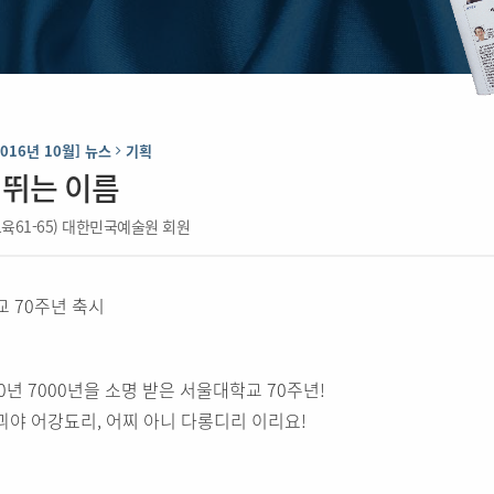
2016년 10월] 뉴스
기획
 뛰는 이름
육61-65) 대한민국예술원 회원
교 70주년 축시
00년 7000년을 소명 받은 서울대학교 70주년!
긔야 어강됴리, 어찌 아니 다롱디리 이리요!