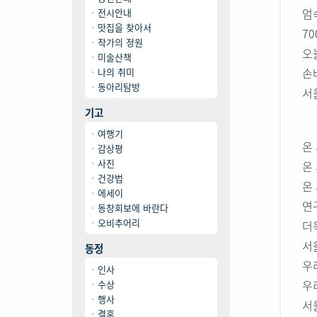
엄
전시안내
맛집을 찾아서
7
작가의 정원
오
미술산책
손
나의 취미
동아리탐방
서
기고
여행기
온
감상평
사진
온
건강법
온
에세이
연
동창회보에 바란다
오비추어리
더
서
동정
우
인사
우
수상
행사
서
결혼