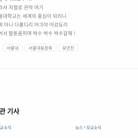
라서 저절로 관악 여기
울대학교는 세계의 중심이 되리니
찌 아니 다롱디리 어긔야 어강됴리
어서 발돋음하며 박수 박수 박수갈채 !
서울대
서울대동창회
유안진
관 기사
교소식
뉴스
모교소식