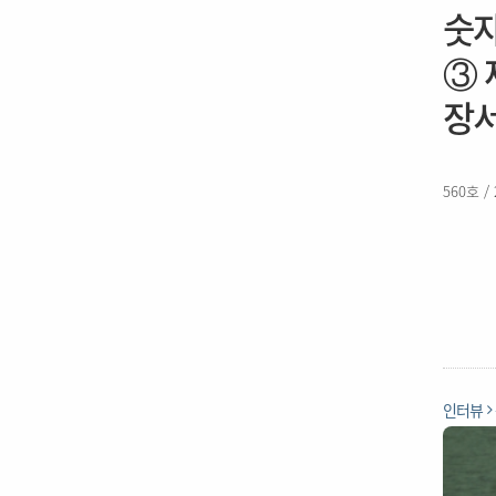
숫자
③ 
장서
560호 /
인터뷰