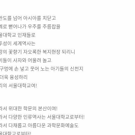
반도를 넘어 아시아를 치닫고
계로 뻗어나가 우주를 주름잡을
울대학교 인재들로
투성이 세계역사는
랑의 꽃향기 자오록한 복지현장 되리니
이들이 사자와 어울려 놀고
 구멍에 손 넣고 웃어 노는 아기들의 신천지
 더욱 융성하리
리의 서울대학교여!
라서 위대한 학문의 본산이여!
라서 다양한 인류역사는 서울대학교로부터!
라서 다채롭고 아름다운 과학문화예술도
울대학교로부터!