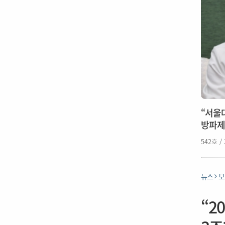
“서울
방파제
542호 /
뉴스
모
“2