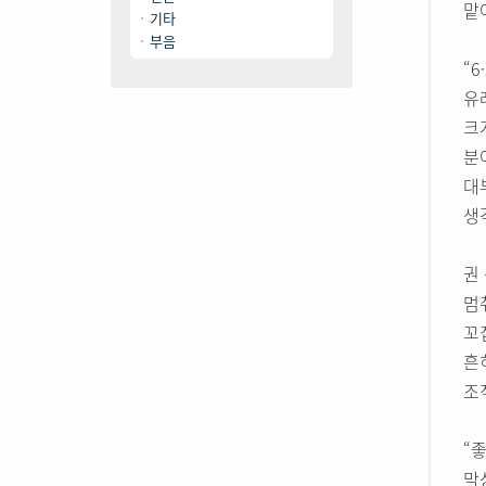
맡
기타
부음
“
유
크
분
대
생
권
멈
꼬
흔
조
“
막