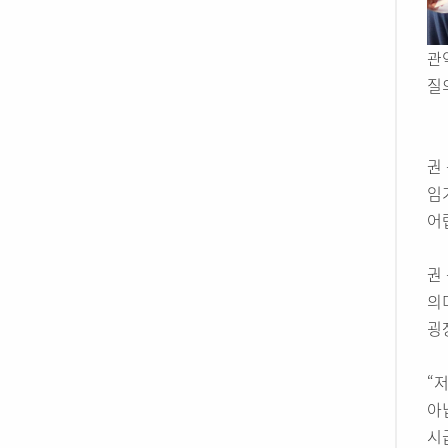
관
질
권
임
어
권
의
굉
“
아
시