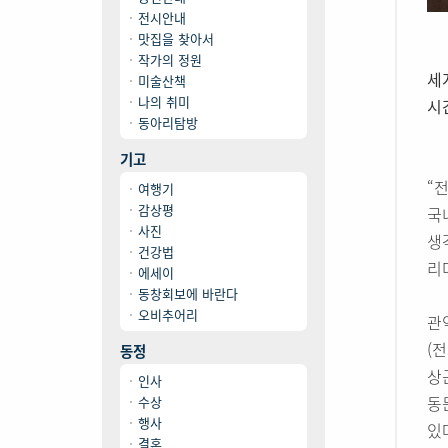
전시안내
맛집을 찾아서
작가의 정원
세
미술산책
나의 취미
시
동아리탐방
기고
“
여행기
감상평
국
사진
생
건강법
리
에세이
동창회보에 바란다
오비추어리
관
(
동정
상
인사
동
수상
행사
있
결혼