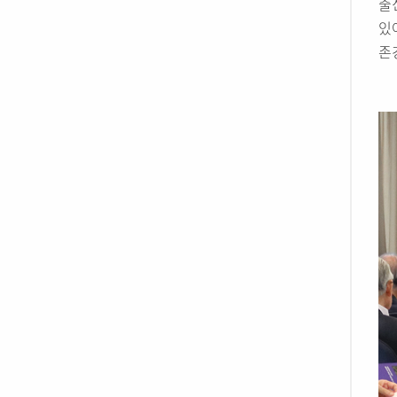
출
있
존