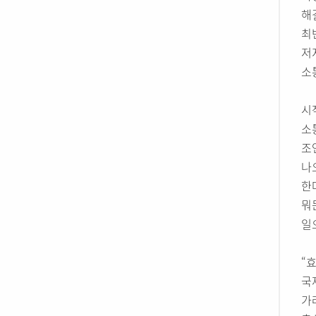
해
최
저
소
시
소
조
나
한
뭐
일
“
국
가