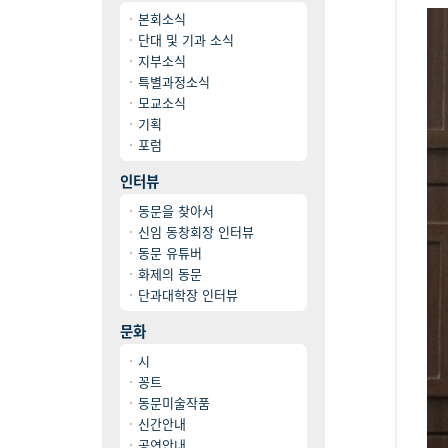
본회소식
단대 및 기과 소식
지부소식
특별과정소식
모교소식
기획
포럼
인터뷰
동문을 찾아서
신임 동창회장 인터뷰
동문 유튜버
화제의 동문
단과대학장 인터뷰
문화
시
꽁트
동문미술작품
신간안내
공연안내