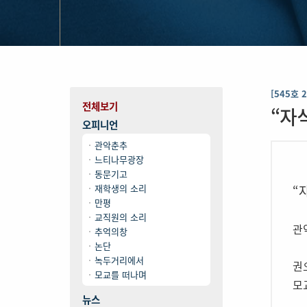
[545호 
전체보기
“자
오피니언
관악춘추
느티나무광장
동문기고
재학생의 소리
“
만평
교직원의 소리
관
추억의창
논단
녹두거리에서
권오
모교를 떠나며
모
뉴스