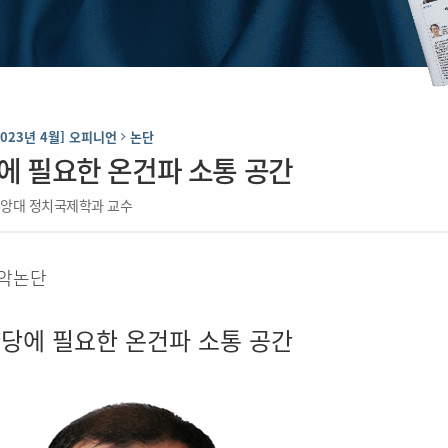
2023년 4월] 오피니언
논단
에 필요한 온건파 소통 공간
중앙대 정치국제학과 교수
악논단
당에 필요한 온건파 소통 공간