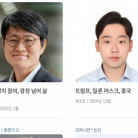
치 참여, 광장 넘어 삶
트럼프, 일론 머스크, 중국
561호 / 2024년 12월
 2025년 1월
언
동문기고
오피니언
논단