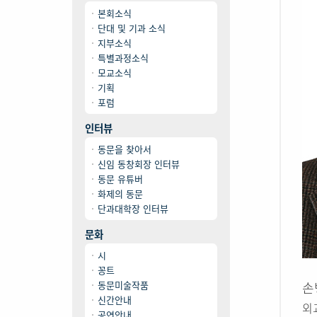
본회소식
단대 및 기과 소식
지부소식
특별과정소식
모교소식
기획
포럼
인터뷰
동문을 찾아서
신임 동창회장 인터뷰
동문 유튜버
화제의 동문
단과대학장 인터뷰
문화
시
꽁트
동문미술작품
손
신간안내
외교
공연안내