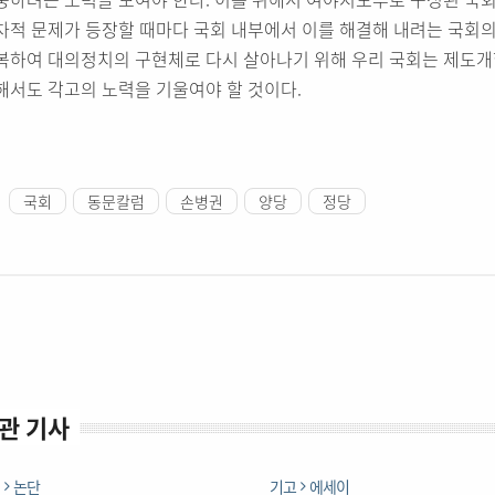
차적 문제가 등장할 때마다 국회 내부에서 이를 해결해 내려는 국회의
복하여 대의정치의 구현체로 다시 살아나기 위해 우리 국회는 제도
해서도 각고의 노력을 기울여야 할 것이다.
국회
동문칼럼
손병권
양당
정당
관 기사
언
논단
기고
에세이