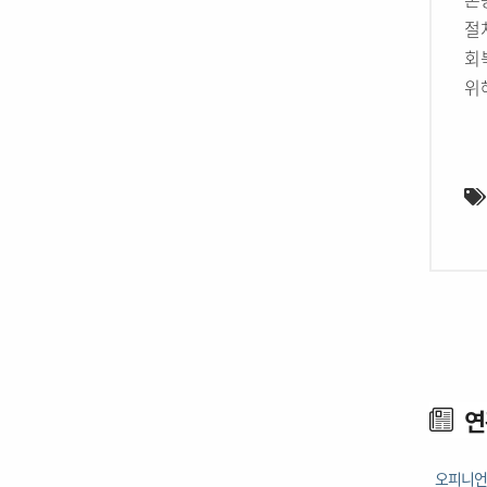
절
회
위
연
오피니