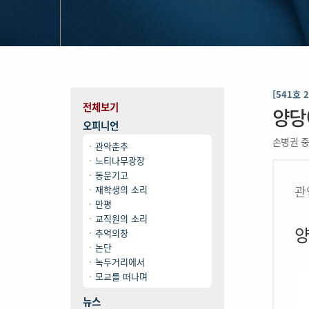
[541호 
전체보기
양당
오피니언
손병권 
관악춘추
느티나무광장
동문기고
관
재학생의 소리
만평
교직원의 소리
양
추억의창
논단
녹두거리에서
모교를 떠나며
뉴스