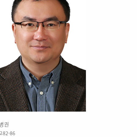
병권
82-86