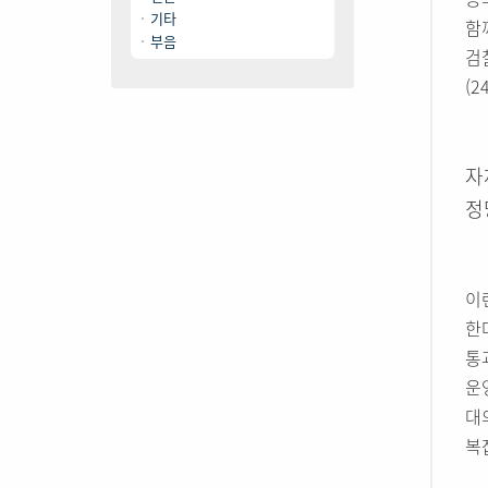
기타
함
부음
검
(
자
정
이
한
통
운
대
복