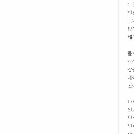
무
인
국
없
배
둘
소
갈
세
것이
마
일
민
민
존