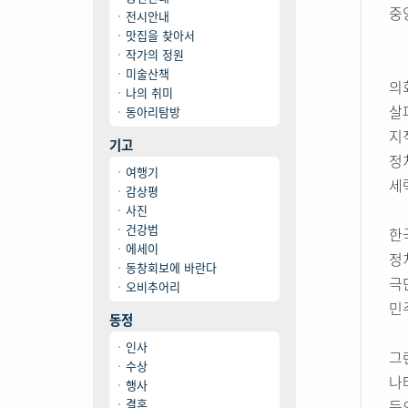
중
전시안내
맛집을 찾아서
작가의 정원
미술산책
의
나의 취미
살
동아리탐방
지
기고
정
여행기
세
감상평
사진
건강법
한
에세이
정
동창회보에 바란다
극
오비추어리
민
동정
인사
그
수상
나
행사
결혼
등