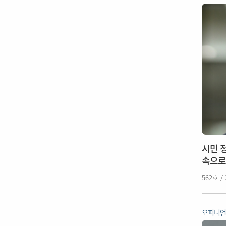
시민 정
속으로
562호 /
오피니