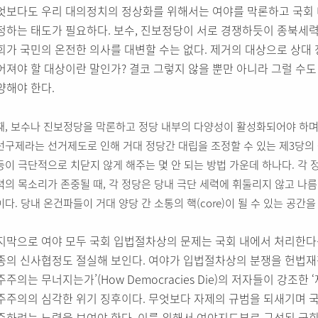
엇보다도 우리 대의정치의 정상화를 위해서는 여야를 막론하고 국회 
정하는 태도가 필요하다. 보수, 진보정당이 서로 경쟁하듯이 종북세력
회가 국민의 온전한 의사를 대변할 수는 없다. 제거의 대상으로 상대
어져야 할 대상이란 말인가? 결코 그렇지 않을 뿐만 아니라 그럴 수도
양해야 한다.
째, 보수나 진보정당을 막론하고 정당 내부의 다양성이 활성화되어야 하며
선구제라는 선거제도로 인해 거대 정당간 대립을 조정할 수 있는 제3당의 
등이 극단적으로 치닫지 않게 해주는 몇 안 되는 방법 가운데 하나다. 각 
력의 목소리가 존중될 때, 각 정당은 당내 극단 세력에 휘둘리지 않고 나름
다. 당내 온건파들이 거대 양당 간 소통의 핵(core)이 될 수 있는 공간을
지막으로 여야 모두 국회 입법절차상의 문제는 국회 내에서 처리한다는
종의 신사협정도 절실해 보인다. 여야가 입법절차상의 분쟁을 헌법재
주주의는 무너지는가’(How Democracies Die)의 저자들이 강조
주주의의 심각한 위기 징후이다. 무엇보다 자제의 규범을 되새기며 
중하려는 노력을 보여야 한다. 이를 위해서 여야지도부로 구성된 국회