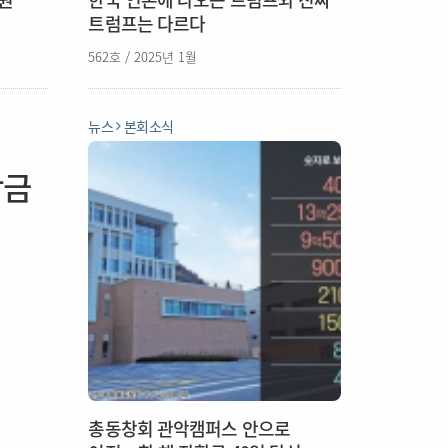
트럼프는 다르다
562호 / 2025년 1월
뉴스
본회소식
학금
총동창회 관악캠퍼스 안으로