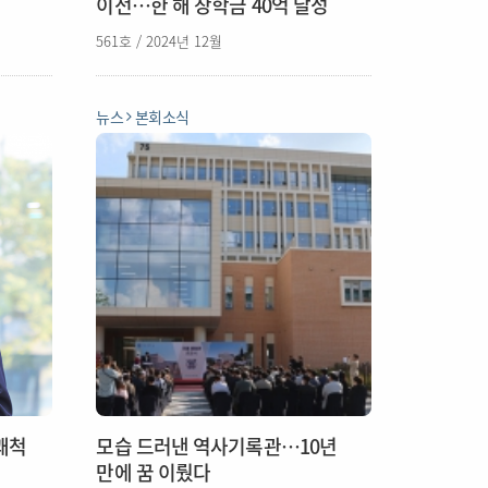
이전…한 해 장학금 40억 달성
561호 / 2024년 12월
뉴스
본회소식
쾌척
모습 드러낸 역사기록관…10년
만에 꿈 이뤘다