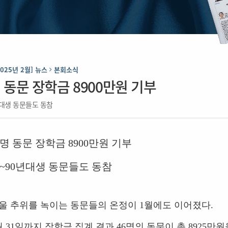
2025년 2월] 뉴스
본회소식
명 동문 장학금 8900만원 기부
년대생 동문들도 동참
명 동문 장학금
8900
만원 기부
~90
년대생 동문들도 동참
울 추위를 녹이는 동문들의 온정이
1
월에도 이어졌다
.
월
31
일까지 장학금 집계 결과
46
명의 동문이 총
8925
만원