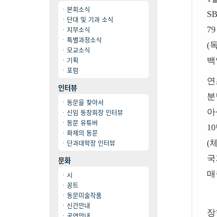
본회소식
S
단대 및 기과 소식
지부소식
7
특별과정소식
(
모교소식
기획
백
포럼
연
인터뷰
분
동문을 찾아서
아
신임 동창회장 인터뷰
동문 유튜버
10
화제의 동문
단과대학장 인터뷰
(
국
문화
매
시
꽁트
동문미술작품
신간안내
장
공연안내