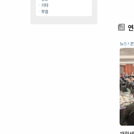
기타
부음
연
뉴스
본
재학생