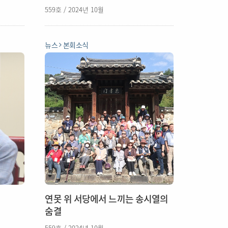
559호 / 2024년 10월
뉴스
본회소식
연못 위 서당에서 느끼는 송시열의
숨결
559호 / 2024년 10월