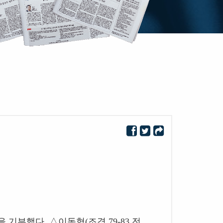
을 기부했다
.
△
이동협
(
조경
79-83
전