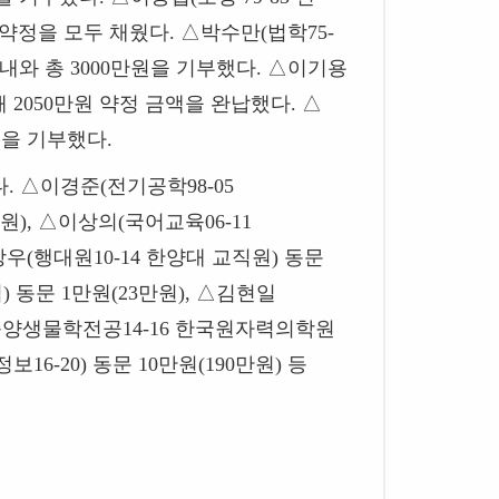
 약정을 모두 채웠다
.
△
박수만
(
법학
75-
내와 총
3000
만원을 기부했다
.
△
이기용
해
2050
만원 약정 금액을 완납했다
.
△
을 기부했다
.
다
.
△
이경준
(
전기공학
98-05
원
),
△
이상의
(
국어교육
06-11
상우
(
행대원
10-14
한양대 교직원
)
동문
임
)
동문
1
만원
(23
만원
),
△
김현일
종양생물학전공
14-16
한국원자력의학원
정보
16-20)
동문
10
만원
(190
만원
)
등