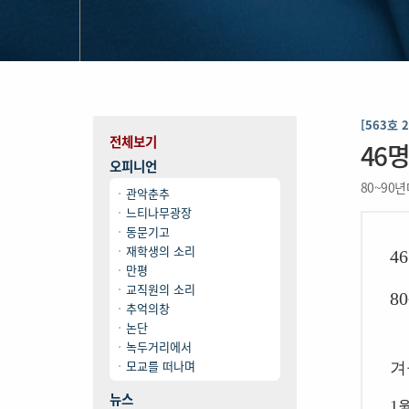
[563호 
전체보기
46
오피니언
80~90
관악춘추
느티나무광장
동문기고
재학생의 소리
46
만평
교직원의 소리
80
추억의창
논단
녹두거리에서
모교를 떠나며
겨
뉴스
1