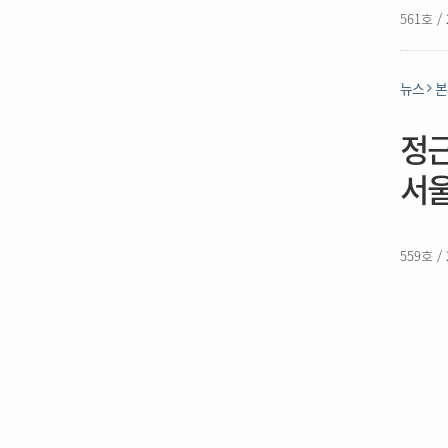
561호 /
뉴스
본
정근
서
559호 /