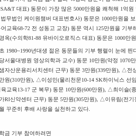
BSA&T
대표
)
동문이 가장 많은
5000
만원을 쾌척해
1
억원
9
법무법인 케이원챔버 대표변호사
)
동문은
1000
만원을 보
독어교육
68-72
전 성동고 교장
)
동문 역시
125
만원을 기부
영옥
(
수의학
81-88
유바이오로직스 대표
)
동문은
1000
만원
초
1980~1990
년대생 젊은 동문들의 기부 행렬이 눈에 띈
당서울대병원 영상의학과 교수
)
동문
10
만원
(
약정
1070
만
샘자산운용리서치센터 근무
)
동문
3
만원
(339
만원
),
△
전
만원
(310
만원
),
△
이성민
(
물리천문
10-14 SK
하이닉스 선
체육교육
13-17
군 복무
)
동문
10
만원
(600
만원
),
△
최이슬
(
가
RI
신약센터 근무
)
동문
5
만원
(305
만원
),
△
이유림
(
전기
월 꾸준히 후배 사랑을 실천하고 있다
.
학금 기부 참여하려면