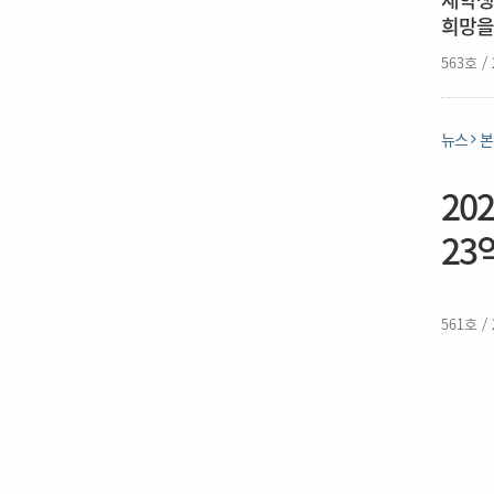
희망을
563호 /
뉴스
본
20
23
561호 /