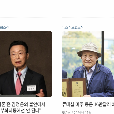
회소식
뉴스
모교소식
국가론’은 김정은의 불안에서
류대섭 미주 동문 16만달러 
부화뇌동해선 안 된다”
560호 / 2024년 11월