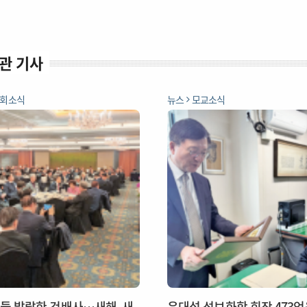
관 기사
회소식
뉴스
모교소식
들 발랄한 건배사…새해, 새
윤대섭 성보화학 회장 473억