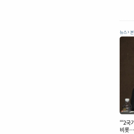
뉴스
본
“‘2
비롯…