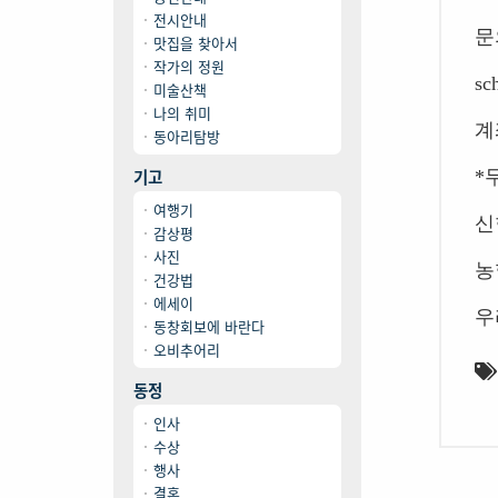
전시안내
문
맛집을 찾아서
작가의 정원
sc
미술산책
나의 취미
계
동아리탐방
기고
*
여행기
신
감상평
사진
농
건강법
에세이
우
동창회보에 바란다
오비추어리
동정
인사
수상
행사
결혼