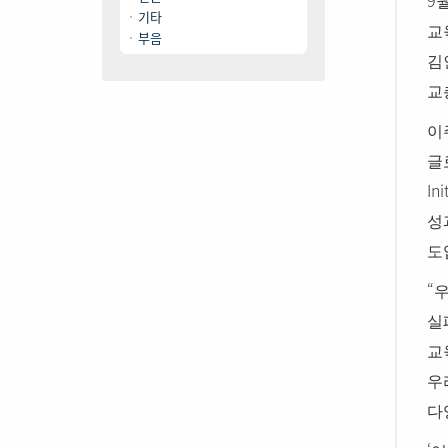
기타
교
부음
김
교
이
글
Ini
성
도
“
우
실
교
우
다