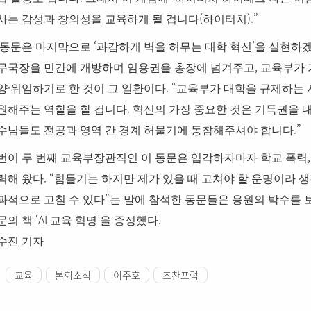
(
).”
사는 감성과 창의성을 교육하게 될 겁니다
하이터치
‘
’
 동문은 마지막으로
과감하게 벽을 허무는 대학 혁신
을 실현하
,
무국장을 민간에 개방하며 임용권을 총장에 넘겨주고
교육부가 
·
. “
양
위임하기로 한 것이 그 일환이다
교육부가 대학을 규제하는 
.
원해주는 역할을 할 겁니다
혁신의 가장 중요한 것은 기득권을 
.”
수님들도 전공과 영역 간 경계 허물기에 동참해주셔야 합니다
번이 두 번째 교육부장관직인 이 동문은 입각하자마자 학교 폭력
. “
력해 왔다
힘들기는 하지만 제가 있을 때 고쳐야 할 운명이라 
”
과적으로 고칠 수 있다
는 말에 참석한 동문들은 응원의 박수를 
‘AI
’
.
문의 책
교육 혁명
을 증정했다
수진 기자
교육
본회소식
이주호
조찬포럼