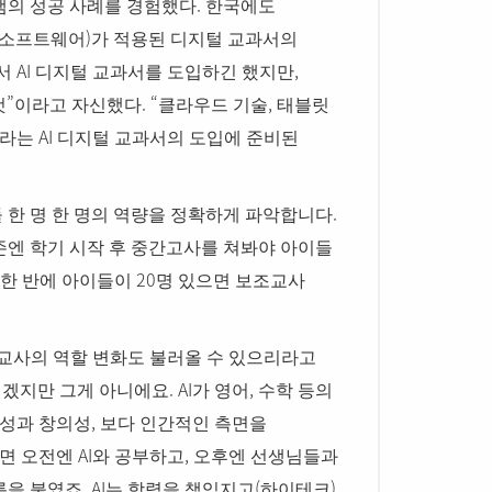
.
램의 성공 사례를 경험했다
한국에도
)
소프트웨어
가 적용된 디지털 교과서의
AI
,
에서
디지털 교과서를 도입하긴 했지만
”
. “
,
것
이라고 자신했다
클라우드 기술
태블릿
AI
나라는
디지털 교과서의 도입에 준비된
.
 한 명 한 명의 역량을 정확하게 파악합니다
존엔 학기 시작 후 중간고사를 쳐봐야 아이들
20
한 반에 아이들이
명 있으면 보조교사
교사의 역할 변화도 불러올 수 있으리라고
. AI
,
시겠지만 그게 아니에요
가 영어
수학 등의
,
인성과 창의성
보다 인간적인 측면을
AI
,
보면 오전엔
와 공부하고
오후엔 선생님들과
. AI
(
),
름을 붙였죠
는 학력을 책임지고
하이테크