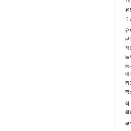
‘
어
유
수
유
분
책
돌
늦
매
굉
확
학
활
무