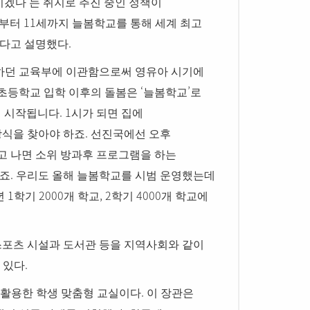
’
지겠다
는 취지로 추진 중인 정책이
11
부터
세까지 늘봄학교를 통해 세계 최고
.
있다고 설명했다
하던 교육부에 이관함으로써 영유아 시기에
‘
’
초등학교 입학 이후의 돌봄은
늘봄학교
로
. 1
이 시작됩니다
시가 되면 집에
.
방식을 찾아야 하죠
선진국에선 오후
 나면 소위 방과후 프로그램을 하는
.
하죠
우리도 올해 늘봄학교를 시범 운영했는데
1
2000
, 2
4000
년
학기
개 학교
학기
개 학교에
스포츠 시설과 도서관 등을 지역사회와 같이
.
 있다
.
 활용한 학생 맞춤형 교실이다
이 장관은