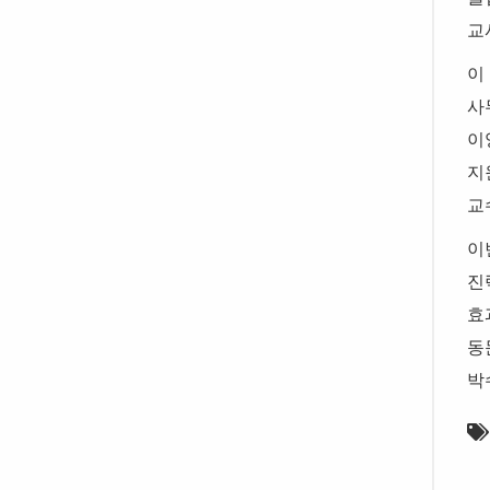
교
이
사
이
지
교
이
진
효
동
박