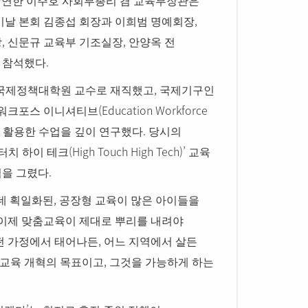
강연한 이주호 사회부총리 겸 교육부장관은
,
이날 본회 김종섭 회장과 이희범 명예회장
,
,
장
신문규 교육부 기조실장
안양옥 전
.
수 참석했다
,
국제정책대학원 교수로 재직했고
국제기구인
(Education Workforce
워크포스 이니셔티브
.
 활용한 수업을 깊이 연구했다
당시의
(High Touch High Tech)’
터치 하이 테크
교육
.
림을 그렸다
,
데 획일화된
공장형 교육이 많은 아이들을
이제 맞춤교육이 제대로 뿌리를 내려야
,
떤 가정에서 태어나든
어느 지역에서 살든
,
 교육 개혁의 목표이고
그것을 가능하게 하는