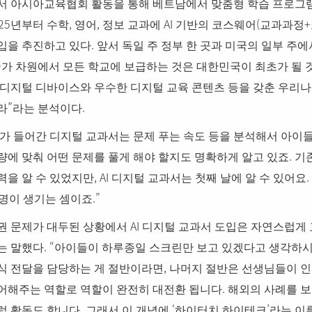
서 아시아교육협회 활동을 통해 베트남에서 맞춤형 학습 프로그
25
,
,
AI
(
+
년부터 수학
영어
정보 교과에
기반의 코스웨어
교과과정
.
입을 추진하고 있다
앞서 독일 주 정부 한 곳과 미국의 일부 주
가 차원에서 모든 학교에 보급하는 것은 대한민국이 최초가 될 
 디지털 디바이스와 우수한 디지털 교육 콘텐츠 등을 갖춘 우리
”
.
라
라는 분석이다
가 들어간 디지털 교과서는 문제 푸는 속도 등을 분석해서 아이들
.
량에 맞춰 어떤 문제를 풀게 해야 할지도 명확하게 알고 있죠
기
, AI
.
력을 알 수 있었지만
디지털 교과서는 첫째 날에 알 수 있어요
.”
명이 생기는 셈이죠
AI
권 문제가 대두된 상황에서
디지털 교과서 도입은 자연스럽게 
. “
는 말했다
아이들이 하루종일 스크린만 보고 있겠다고 생각하
,
식 전달을 담당하는 게 절반이라면
나머지 절반은 선생님들이 
.
어해주는 역할로 역할이 완전히 대전환 됩니다
해외의 사례를 
.
‘
’
럽 활동도 합니다
그래서 이 개념에
하이터치 하이테크
라는 이