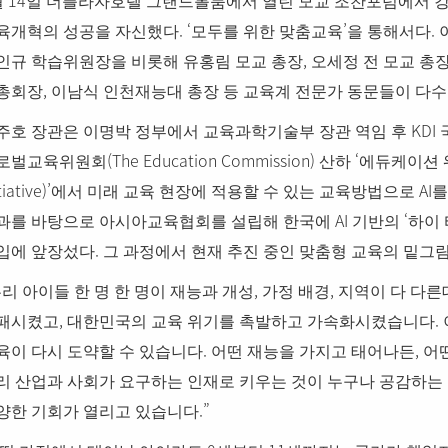
월
일 더플라자호텔 그랜드볼룸에서 열린 모교 조찬포럼에서 
. ‘
’
.
육개혁의 성공을 자신했다
모두를 위한 맞춤교육
을 통해서다
,
인규 학습위원장을 비롯해 유홍림 모교 총장
오세정 전 모교 총
,
총회장
이남식 인천재능대 총장 등 교육계 전문가 동문들이 다
KDI
주호 장관은 이명박 정부에서 교육과학기술부 장관 역임 후
(The Education Commission)
‘
로벌교육위원회
산하
에듀케이션 
tiative)’
AI
에서 미래 교육 현장에 적용할 수 있는 교육방법으로
를
AI
‘
과를 바탕으로 아시아교육협회를 설립해 한국에
기반의
하이 
.
입에 앞장섰다
그 과정에서 현재 추진 중인 맞춤형 교육의 밑그
,
,
리 아이들 한 명 한 명이 재능과 개성
가정 배경
지역이 다 다른
,
.
패시켰고
대한민국의 교육 위기를 촉발하고 가속화시켰습니다
.
,
육이 다시 도약할 수 있습니다
어떤 재능을 가지고 태어나든
어
리 산업과 사회가 요구하는 인재로 키우는 것이 누구나 공감하는
.”
양한 기회가 열리고 있습니다