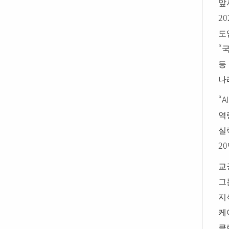
앞
20
도
“
국
등
나
“AI
역
실
20
교
그
지
케
클