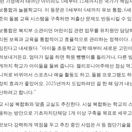
0
11
떤 가정에서 태어난 아이라도
세부터
세까지는 국가가 책임
.
0
6
, 6
보통합과 늘봄학교다
이 동문은
세부터
세까지 유보 통합
세
준의 돌봄 교육 시스템을 구축하면 저출산 문제도 반등시킬 수 
보통합은 복지부 소관이던 어린이집 관련 업무를 유치원만 담당
.
리된 보육과 교육을 통합적이고 효율적으로 관리하는 정책이다
. “
임진다고 내세웠다
아이들 초등학교 입학 때부터 새로운 고민
.
,
려보내거든요
엄마가 일을 하면 학원 뺑뺑이를 돌리거나
다른 
.
게까지 학교가 아이들을 돌봐 줍니다
캘리포니아주에선 점심 먹고
,
니저로 바뀌어서 스포츠나 예술 활동도 하고
돌봄 프로그램도 
. 2025
장히 효과가 좋았어요
년까지 도입하려던 걸 한 해 당겨 내
.”
산하려고 합니다
.
교 시설 복합화와 맞춤 교실도 추진한다
시설 복합화는 학교의 
1
용하는 방안으로 기초자치단체당
개 이상 구축을 목표로 세우고
AI
엇보다 강력하게 역점을 두고 추진 중인 사업은
등 첨단기술을