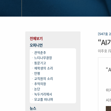
[547호 
전체보기
“A
오피니언
이주호 (
관악춘추
느티나무광장
동문기고
재학생의 소리
“A
만평
교직원의 소리
추억의창
논단
이
녹두거리에서
모교를 떠나며
사
뉴스