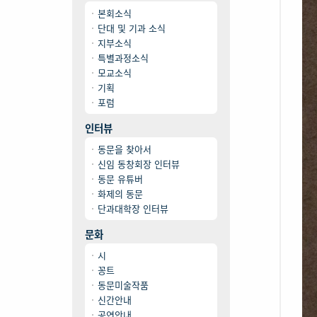
본회소식
단대 및 기과 소식
지부소식
특별과정소식
모교소식
기획
포럼
인터뷰
동문을 찾아서
신임 동창회장 인터뷰
동문 유튜버
화제의 동문
단과대학장 인터뷰
문화
시
꽁트
동문미술작품
신간안내
공연안내