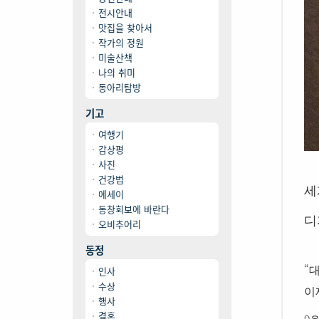
전시안내
맛집을 찾아서
작가의 정원
미술산책
나의 취미
동아리탐방
기고
여행기
감상평
사진
건강법
세
에세이
동창회보에 바란다
디
오비추어리
동정
“
대
인사
수상
이
행사
결혼
9