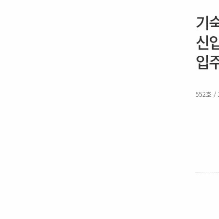
기숙
신입
입주
552호 /