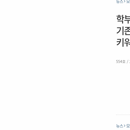
뉴스
모
학부
기존
키워
554호 /
뉴스
모