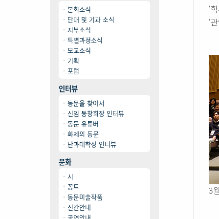
‘
본회소식
단대 및 기과 소식
‘
지부소식
특별과정소식
모교소식
기획
포럼
인터뷰
동문을 찾아서
신임 동창회장 인터뷰
동문 유튜버
화제의 동문
단과대학장 인터뷰
문화
시
꽁트
3
동문미술작품
신간안내
공연안내