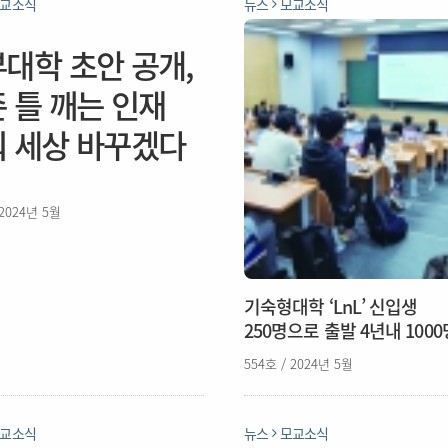
교소식
뉴스
모교소식
대학 초안 공개,
 틀 깨는 인재
 세상 바꾸겠다
 2024년 5월
기숙형대학 ‘LnL’ 신입생
250명으로 출발 4년내 100
554호 / 2024년 5월
교소식
뉴스
모교소식