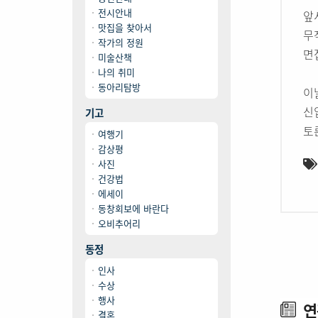
전시안내
앞
맛집을 찾아서
무
작가의 정원
면
미술산책
나의 취미
동아리탐방
이
신
기고
토
여행기
감상평
사진
건강법
에세이
동창회보에 바란다
오비추어리
동정
인사
수상
행사
연
결혼