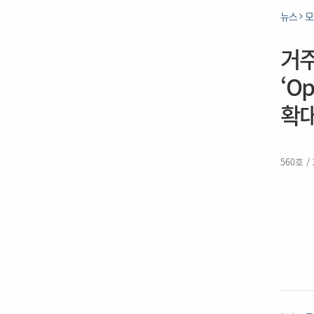
뉴스
모
거주
‘O
확
560호 /