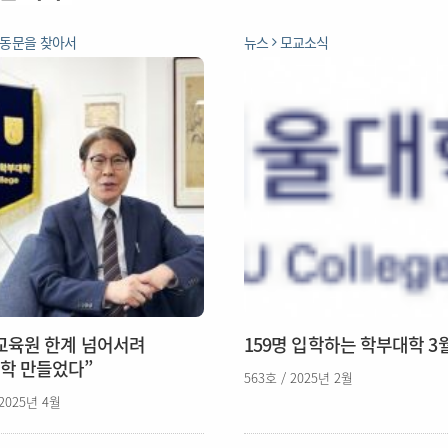
동문을 찾아서
뉴스
모교소식
교육원 한계 넘어서려
159명 입학하는 학부대학 3
학 만들었다”
563호 / 2025년 2월
 2025년 4월