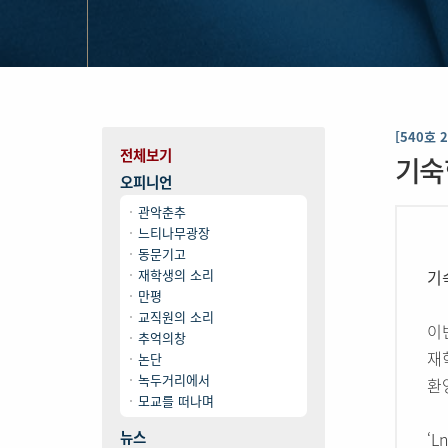
[540호 
전체보기
기숙형
오피니언
관악춘추
느티나무광장
동문기고
재학생의 소리
기숙
만평
교직원의 소리
이번
추억의창
재
논단
녹두거리에서
환
모교를 떠나며
뉴스
‘