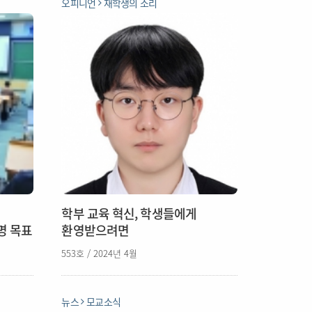
오피니언
재학생의 소리
학부 교육 혁신, 학생들에게
0명 목표
환영받으려면
553호 / 2024년 4월
뉴스
모교소식