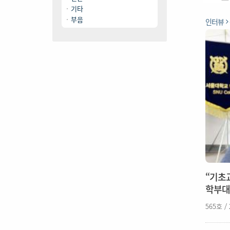
기타
부음
인터뷰
“기초
학부대
565호 /