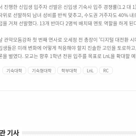
서 진행한 신입생 입주자 선발은 신입생 기숙사 입주 경쟁률(1.2 대 1)을
작위로 선발하되 남녀 성비를 반씩 맞추고, 수도권 거주자도 40% 내
접을 거쳐 선발했다. 13개 반마다 2명씩 배치돼 멘토 역할을 하게 된다
날 관악모둠강좌 첫 번째 연사로 오세정 전 총장이 ‘디지털 대전환 시대
입생들은 미래 변화에 어떻게 적응해야 할지 진솔한 고민을 토로하고,
론을 벌였다. 모교는 향후 1학년 전원 입주를 목표로 LnL을 확대할 
기숙대학
기숙형대학
학부대학
LnL
RC
관 기사