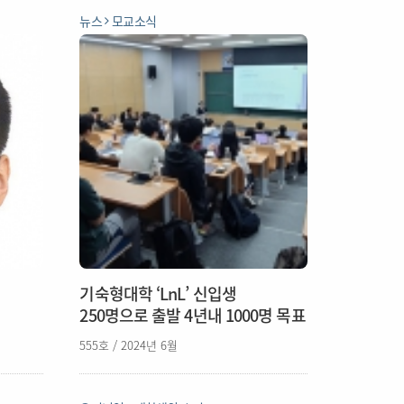
뉴스
모교소식
기숙형대학 ‘LnL’ 신입생
250명으로 출발 4년내 1000명 목표
555호 / 2024년 6월