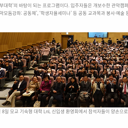
학부대학’의 바탕이 되는 프로그램이다. 입주자들은 개보수한 관악캠퍼
관악모둠강좌: 공동체’, ‘학생자율세미나’ 등 공동 교과목과 봉사·예술
월 8일 모교 기숙형 대학 LnL 신입생 환영회에서 참석자들이 양손으로 