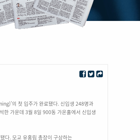
rning)’의 첫 입주가 완료됐다. 신입생 248명과
참석한 가운데 3월 8일 900동 가온홀에서 신입생
획됐다. 모교 유홍림 총장이 구상하는