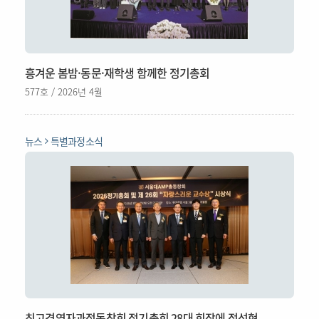
흥겨운 봄밤·동문·재학생 함께한 정기총회
577호 / 2026년 4월
뉴스
특별과정소식
최고경영자과정동창회 정기총회 28대 회장에 정석현