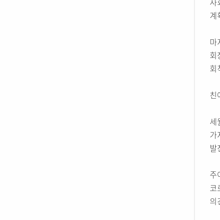
사
계
마
회
회
친
세
가
발
주
코
의