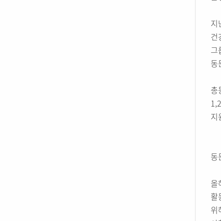
지
건
그
동
총
1
지
동
올
활
위