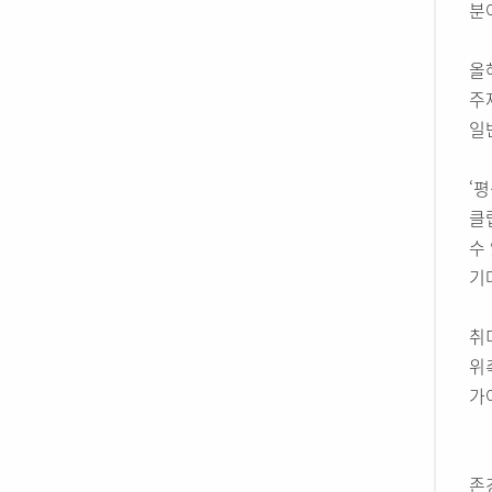
분
올
주
일
‘
클
수
기
취
위
가
존