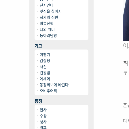
전시안내
맛집을 찾아서
작가의 정원
미술산책
나의 취미
동아리탐방
이
기고
여행기
감상평
취
사진
코
건강법
에세이
동창회보에 바란다
오비추어리
동정
존
인사
수상
다
행사
결혼