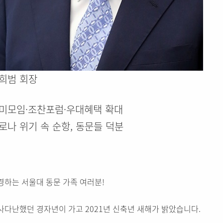
희범 회장
미모임·조찬포럼·우대혜택 확대
로나 위기 속 순항, 동문들 덕분
경하는 서울대 동문 가족 여러분!
사다난했던 경자년이 가고 2021년 신축년 새해가 밝았습니다.