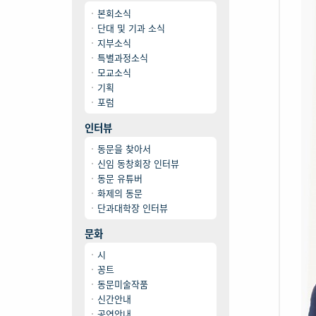
본회소식
단대 및 기과 소식
지부소식
특별과정소식
모교소식
기획
포럼
인터뷰
동문을 찾아서
신임 동창회장 인터뷰
동문 유튜버
화제의 동문
단과대학장 인터뷰
문화
시
꽁트
동문미술작품
신간안내
공연안내