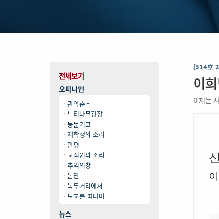
[514호 
전체보기
이희
오피니언
이제는 
관악춘추
느티나무광장
동문기고
재학생의 소리
만평
교직원의 소리
추억의창
논단
이
녹두거리에서
모교를 떠나며
뉴스