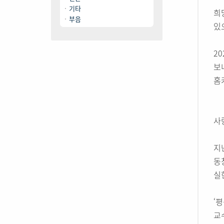
기타
희
부음
있
2
보
홈
사
지
동
실
‘
교