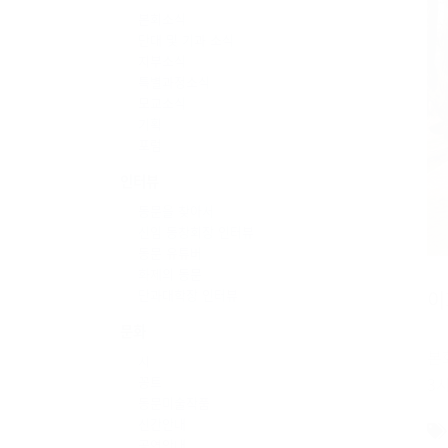
본회소식
단대 및 기과 소식
지부소식
특별과정소식
모교소식
기획
포럼
인터뷰
동문을 찾아서
신임 동창회장 인터뷰
동문 유튜버
화제의 동문
이
단과대학장 인터뷰
문화
본
시
3
꽁트
동문미술작품
신간안내
공연안내