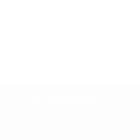
08826 서울시 관악구 관악로 1
서울대학교 75동 201호
사업자등록번호 : 105-82-10094
Tel. 02-702-2233 / Fax. 02-703-0755