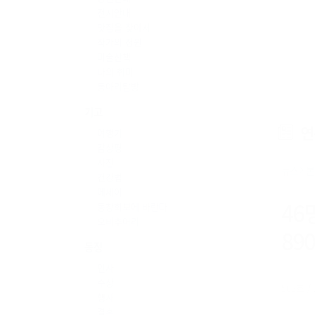
전시안내
맛집을 찾아서
작가의 정원
미술산책
나의 취미
동아리탐방
기고
연
여행기
감상평
사진
뉴스
본
건강법
에세이
46
동창회보에 바란다
오비추어리
89
동정
인사
수상
563호 /
행사
결혼