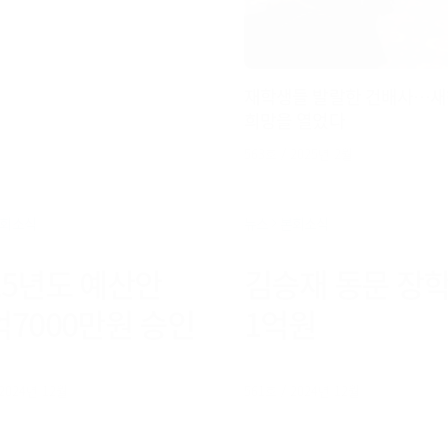
재학생들 발랄한 건배사…새해
희망을 열었다
563호 / 2025년 2월
회소식
뉴스
본회소식
25년도 예산안
김승재 동문 장
억7000만원 승인
1억원
 2024년 12월
561호 / 2024년 12월