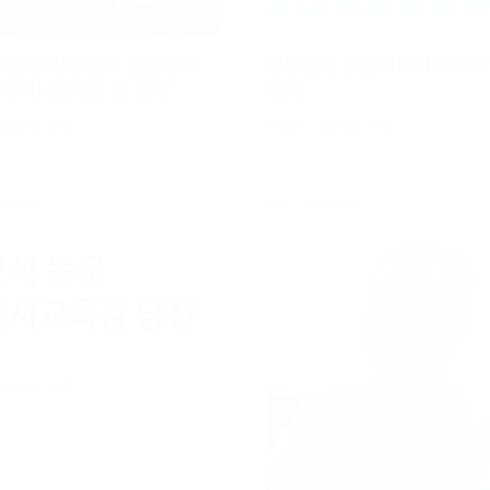
국가론’은 김정은의 불안에서
상당산성 등산대회서 세대초
부화뇌동해선 안 된다”
친목
 2024년 12월
560호 / 2024년 11월
회소식
뉴스
본회소식
식 동문
울시교육감 당선
 2024년 10월