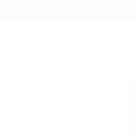
[525호 
전체보기
이희
오피니언
이수봉에
관악춘추
느티나무광장
동문기고
재학생의 소리
만평
교직원의 소리
추억의창
논단
녹두거리에서
모교를 떠나며
뉴스