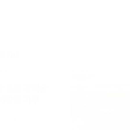
관 기사
회소식
뉴스
본회소식
명 동문 장학금
00만원 기부
 2025년 2월