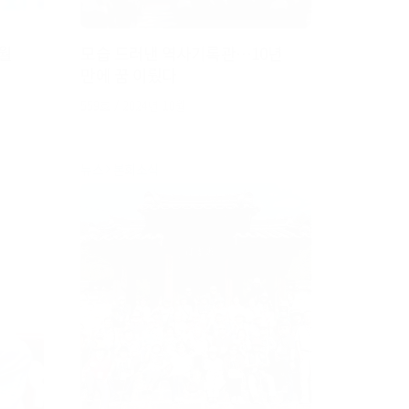
월
모습 드러낸 역사기록관…10년
만에 꿈 이뤘다
559호 / 2024년 10월
뉴스
본회소식