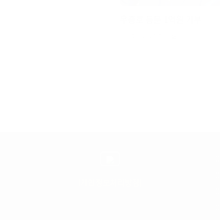
우종호 동문 1억원 기부
559호 / 2024년 10월
[개인정보처리방침]