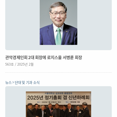
관악경제인회 2대 회장에 로지스올 서병륜 회장
563호 / 2025년 2월
뉴스
단대 및 기과 소식