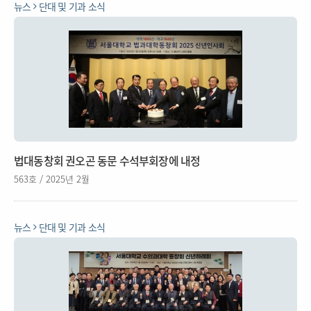
뉴스
단대 및 기과 소식
법대동창회 권오곤 동문 수석부회장에 내정
563호 / 2025년 2월
뉴스
단대 및 기과 소식