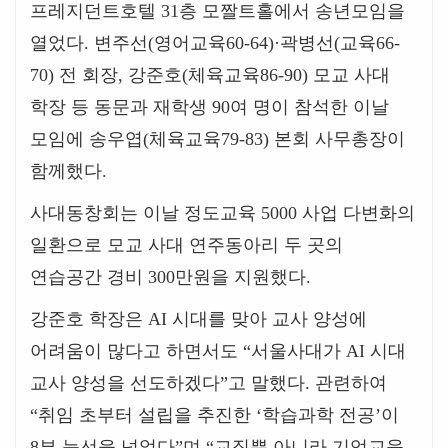
프레지던트호텔
31
층 모짤트홀에서 송년모임을
열었다
.
변주선
(
영어교육
60-64)·
곽병선
(
교육
66-
70)
전 회장
,
강준호
(
체육교육
86-90)
모교 사대
학장 등 동문과 재학생
90
여 명이 참석한 이날
모임에 송우엽
(
체육교육
79-83)
본회 사무총장이
함께했다
.
사대동창회는 이날 정도교육
5000
사업 다변화의
일환으로 모교 사대 연주동아리 두 곳의
연습공간 경비
300
만원을 지원했다
.
강준호 학장은
AI
시대를 맞아 교사 양성에
어려움이 많다고 하면서도
“
서울사대가
AI
시대
교사 양성을 선도하겠다
”
고 말했다
.
관련하여
“
취임 초부터 설립을 추진한
‘
학습과학 전공
’
이
8
부 능선을 넘었다
”
며
“
교직뿐 아니라 기업교육