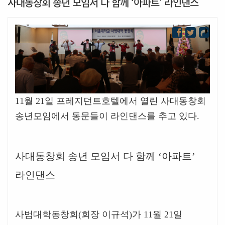
사대동창회 송년 모임서 다 함께 ‘아파트’ 라인댄스
11
월
21
일 프레지던트호텔에서 열린 사대동창회
송년모임에서 동문들이 라인댄스를 추고 있다
.
사대동창회 송년 모임서 다 함께
‘
아파트
’
라인댄스
사범대학동창회
(
회장 이규석
)
가
11
월
21
일