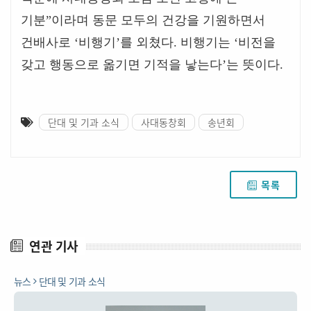
기분
”
이라며 동문 모두의 건강을 기원하면서
건배사로
‘
비행기
’
를 외쳤다
.
비행기는
‘
비전을
갖고 행동으로 옮기면 기적을 낳는다
’
는 뜻이다
.
단대 및 기과 소식
사대동창회
송년회
목록
연관 기사
뉴스
단대 및 기과 소식