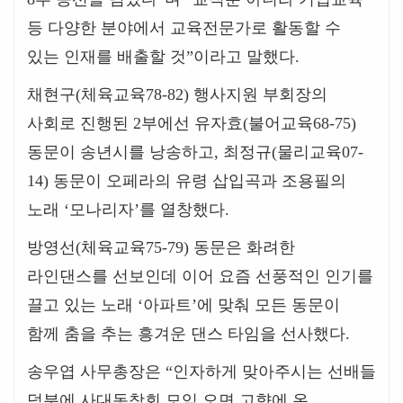
등 다양한 분야에서 교육전문가로 활동할 수
있는 인재를 배출할 것
”
이라고 말했다
.
채현구
(
체육교육
78-82)
행사지원 부회장의
사회로 진행된
2
부에선 유자효
(
불어교육
68-75)
동문이 송년시를 낭송하고
,
최정규
(
물리교육
07-
14)
동문이 오페라의 유령 삽입곡과 조용필의
노래
‘
모나리자
’
를 열창했다
.
방영선
(
체육교육
75-79)
동문은 화려한
라인댄스를 선보인데 이어 요즘 선풍적인 인기를
끌고 있는 노래
‘
아파트
’
에 맞춰 모든 동문이
함께 춤을 추는 흥겨운 댄스 타임을 선사했다
.
송우엽 사무총장은
“
인자하게 맞아주시는 선배들
덕분에 사대동창회 모임 오면 고향에 온