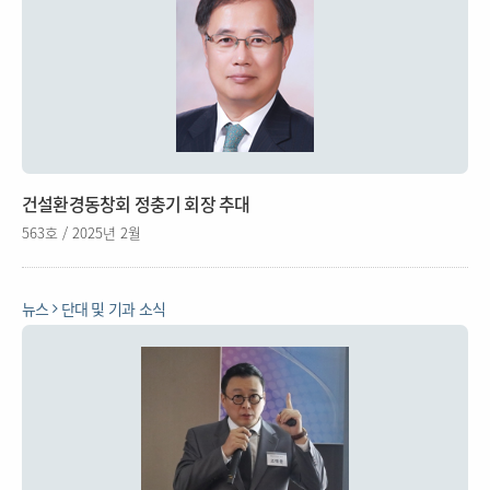
건설환경동창회 정충기 회장 추대
563호 / 2025년 2월
뉴스
단대 및 기과 소식