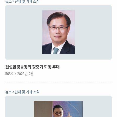
뉴스
단대 및 기과 소식
건설환경동창회 정충기 회장 추대
563호 / 2025년 2월
뉴스
단대 및 기과 소식