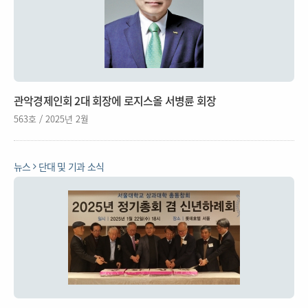
관악경제인회 2대 회장에 로지스올 서병륜 회장
563호 / 2025년 2월
뉴스
단대 및 기과 소식