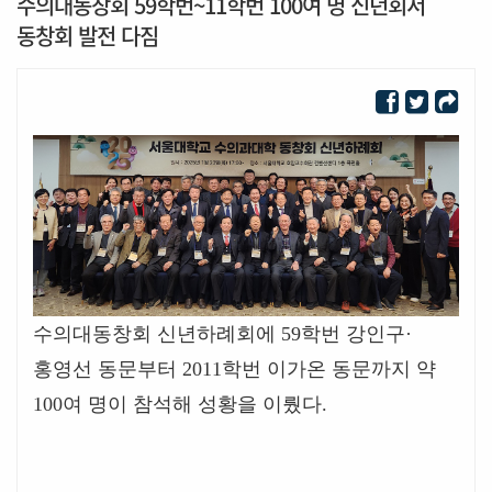
수의대동창회 59학번~11학번 100여 명 신년회서
동창회 발전 다짐
수의대동창회 신년하례회에
59
학번 강인구
·
홍영선 동문부터
2011
학번 이가온 동문까지 약
100
여 명이 참석해 성황을 이뤘다
.