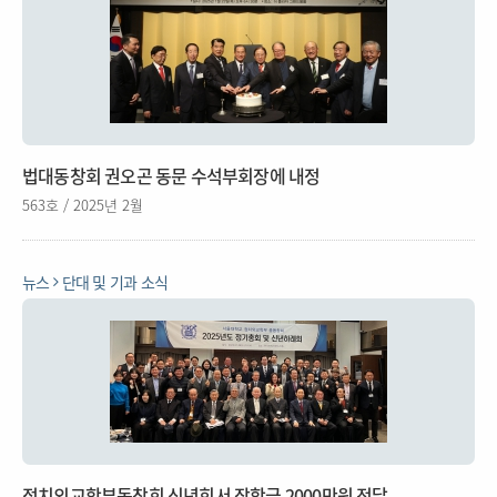
법대동창회 권오곤 동문 수석부회장에 내정
563호 / 2025년 2월
뉴스
단대 및 기과 소식
정치외교학부동창회 신년회서 장학금 2000만원 전달