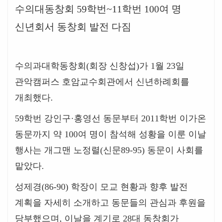
수의대동창회
59
학번
~11
학번
100
여 명
신년회서 동창회 발전 다짐
수의과대학동창회
(
회장 신창섭
)
가
1
월
23
일
관악캠퍼스 호암교수회관에서 신년하례회를
개최했다
.
59
학번 강인구
·
홍영선 동문부터
2011
학번 이가온
동문까지 약
100
여 명이 참석해 성황을 이룬 이날
행사는 개그맨 노정렬
(
신문
89-95)
동문이 사회를
맡았다
.
성제경
(86-90)
학장이 모교 현황과 향후 발전
계획을 자세히 소개하고 동문들의 관심과 후원을
당부했으며
,
이날을 계기로
28
대 동창회가