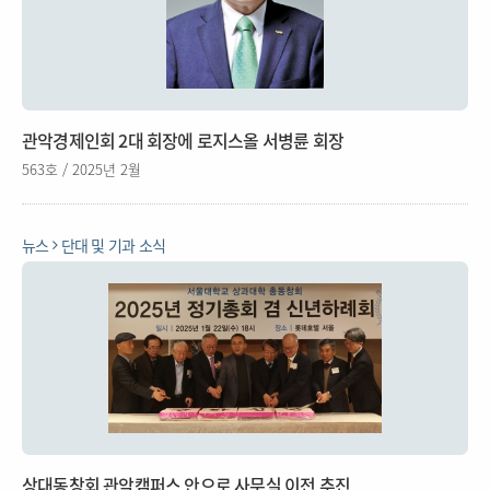
관악경제인회 2대 회장에 로지스올 서병륜 회장
563호 / 2025년 2월
뉴스
단대 및 기과 소식
상대동창회 관악캠퍼스 안으로 사무실 이전 추진