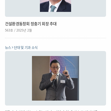
건설환경동창회 정충기 회장 추대
563호 / 2025년 2월
뉴스
단대 및 기과 소식