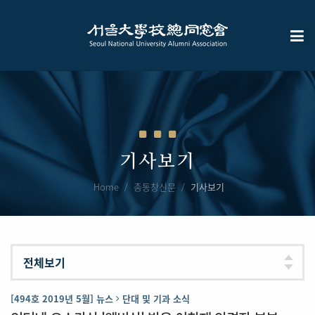
기사보기
Home
총동창신문
기사보기
[494호 2019년 5월] 뉴스
단대 및 기과 소식