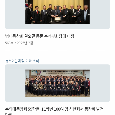
법대동창회 권오곤 동문 수석부회장에 내정
563호 / 2025년 2월
뉴스
단대 및 기과 소식
수의대동창회 59학번~11학번 100여 명 신년회서 동창회 발전
다짐