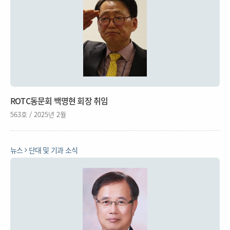
ROTC동문회 백명현 회장 취임
563호 / 2025년 2월
뉴스
단대 및 기과 소식