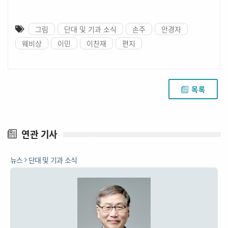
그림
단대 및 기과 소식
손주
안경자
웨비상
이민
이찬재
편지
목록
연관 기사
뉴스
단대 및 기과 소식