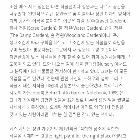
또한 베스 샤토 정원은 다른 식물원이나 정원과는 다르게 공간을
나누었다. 일반적으로 큰 정원들은 꽃 이름이나 정원 디자인 양식에
따라 공간의 이름을 붙이지만 이곳은 자갈 정원(Gravel Garden),
왕사 정원(Scree Garden), 물 정원(Water Garden), 습지 정원
(The Damp Garden), 숲 정원(Woodland Garden)이다. 즉,
생태조건에 따라 구획을 나누고 그 조건에 맞는 식물들로 화단을
꾸며 놓았다. 방문자들은 그곳에서 내 정원의 토양 조건이나
자연환경에 맞는 식물들을 쉽게 찾을 수 있어 취미 정원사들에게 큰
도움이 되고 있다. 또한 나오는 길에 식물 판매장(Nursery)에서도
그 분류에 따라 식물들을 전시하여 판매하고 있다. 그녀는 이 모든
작업을 글로 남겼다. 정원에 관한 자신의 노하우와 철학 그리고
식물에 대한 지식을 10권의 단행본으로 출판하였다. 특히 ‘베스
샤토의 가든 노트북(Beth Chatto Garden Notebook, 1988)’은
그녀가 정원에서 경험한 것들을 12개월로 나누어 정원 일을 월별로
자세하게 기록하였다. 오래된 책이지만 아직도 영국에서 정원을
갖고 있는 사람이라면 대부분 한 권씩은 갖고 있는 책이다.
베스 샤토는 정원 가꾸기의 제1원칙을 ‘적합한 장소에 적합한
식물을 식재하는 것(the right plant for the right place)’이라고