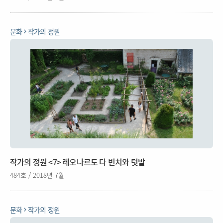
문화
작가의 정원
작가의 정원 <7> 레오나르도 다 빈치와 텃밭
484호 / 2018년 7월
문화
작가의 정원