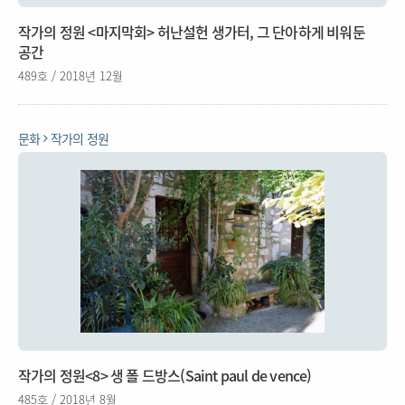
작가의 정원 <마지막회> 허난설헌 생가터, 그 단아하게 비워둔
공간
489호 / 2018년 12월
문화
작가의 정원
작가의 정원<8> 생 폴 드방스(Saint paul de vence)
485호 / 2018년 8월