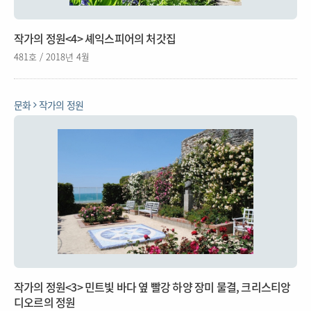
작가의 정원<4> 셰익스피어의 처갓집
481호 / 2018년 4월
문화
작가의 정원
작가의 정원<3> 민트빛 바다 옆 빨강 하양 장미 물결, 크리스티앙
디오르의 정원