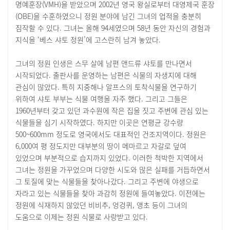
명예훈장(VMH)을 받았으며 2002년 영국 왕실로부터 대영제국 훈장
(OBE)을 수훈하였으니 정원 분야에 남긴 그녀의 업적을 충분히
짐작할 수 있다. 그녀는 올해 94세였으며 58년 동안 자신의 경험과
지식을 ‘베스 샤토 정원’에 고스란히 남겨 놓았다.
그녀의 정원 인생은 스무 살에 남편 앤드류 샤토를 만나면서
시작되었다. 출판사를 운영하는 남편은 식물의 자생지에 대해
관심이 많았다. 특히 지중해나 알프스의 토착식물을 연구하기
위하여 샤토 부부는 식물 여행을 자주 했다. 그리고 그들은
1960년부터 갖고 있던 과수원에 작은 집을 짓고 주변에 관심 있는
식물들을 심기 시작하였다. 하지만 이곳은 연평균 강수량
500~600mm 정도로 영국에서도 대표적인 건조지역이다. 정원은
6,000여 평 정도지만 대부분의 땅이 메마르고 자갈로 덮여
있었으며 부분적으로 습지까지 있었다. 이러한 척박한 지역에서
그녀는 정원을 가꾸었으며 다양한 시도와 많은 실패를 거듭하면서
그 토질에 맞는 식물들을 찾아나갔다. 그리고 주변에 야생으로
자라고 있는 식물들을 찾아 과감히 정원에 들여놓았다. 이전에는
정원에 식재하지 않았던 비비추, 엉겅퀴, 앵초 등이 그녀의
도움으로 이제는 정원 식물로 사랑받고 있다.