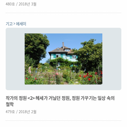
480호 / 2018년 3월
기고
에세이
작가의 정원 <2> 헤세가 거닐던 정원, 정원 가꾸기는 일상 속의
철학
479호 / 2018년 2월