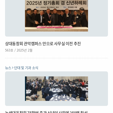
상대동창회 관악캠퍼스 안으로 사무실 이전 추진
563호 / 2025년 2월
뉴스
단대 및 기과 소식
농생대동창회 75학번 주관 신년인사회에 250명 참석