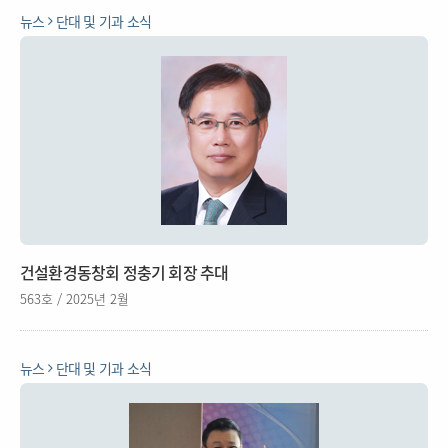
뉴스
단대 및 기과 소식
건설환경동창회 정충기 회장 추대
563호 / 2025년 2월
뉴스
단대 및 기과 소식