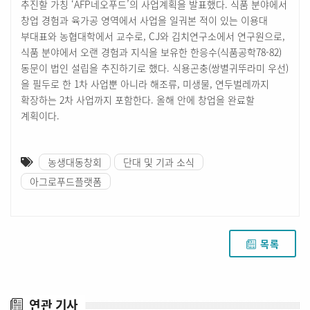
추진할 가칭 ‘AFP네오푸드’의 사업계획을 발표했다. 식품 분야에서
창업 경험과 육가공 영역에서 사업을 일궈본 적이 있는 이용대
부대표와 농협대학에서 교수로, CJ와 김치연구소에서 연구원으로,
식품 분야에서 오랜 경험과 지식을 보유한 한응수(식품공학78-82)
동문이 법인 설립을 추진하기로 했다. 식용곤충(쌍별귀뚜라미 우선)
을 필두로 한 1차 사업뿐 아니라 해조류, 미생물, 연두벌레까지
확장하는 2차 사업까지 포함한다. 올해 안에 창업을 완료할
계획이다.
농생대동창회
단대 및 기과 소식
아그로푸드플랫폼
목록
연관 기사