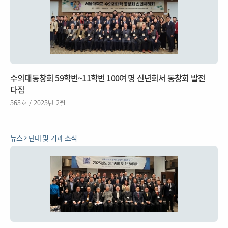
수의대동창회 59학번~11학번 100여 명 신년회서 동창회 발전
다짐
563호 / 2025년 2월
뉴스
단대 및 기과 소식