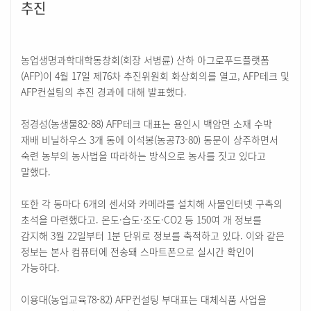
추진
농업생명과학대학동창회(회장 서병륜) 산하 아그로푸드플랫폼
(AFP)이 4월 17일 제76차 추진위원회 화상회의를 열고, AFP테크 및
AFP컨설팅의 추진 경과에 대해 발표했다.
정경성(농생물82-88) AFP테크 대표는 용인시 백암면 소재 수박
재배 비닐하우스 3개 동에 이석봉(농공73-80) 동문이 상주하면서
숙련 농부의 농사법을 따라하는 방식으로 농사를 짓고 있다고
말했다.
또한 각 동마다 6개의 센서와 카메라를 설치해 사물인터넷 구축의
초석을 마련했다고. 온도·습도·조도·CO2 등 150여 개 정보를
감지해 3월 22일부터 1분 단위로 정보를 축적하고 있다. 이와 같은
정보는 본사 컴퓨터에 전송돼 스마트폰으로 실시간 확인이
가능하다.
이용대(농업교육78-82) AFP컨설팅 부대표는 대체식품 사업을