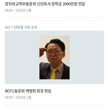
정치외교학부동창회 신년회서 장학금 2000만원 전달
563호 / 2025년 2월
뉴스
단대 및 기과 소식
ROTC동문회 백명현 회장 취임
563호 / 2025년 2월