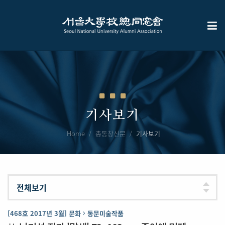
기사보기
Home
총동창신문
기사보기
[468호 2017년 3월] 문화
동문미술작품