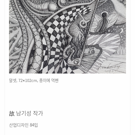
말셋, 72×102cm, 종이에 먹펜
故 남기성 작가
산업디자인 84입