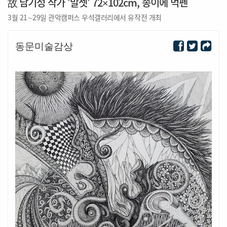
故 남기성 작가 '말셋' 72×102cm, 종이에 먹펜
3월 21∼29일 관악캠퍼스 우석갤러리에서 유작전 개최
동문미술감상