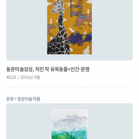
동문미술감상, 허진 작 유목동물+인간-문명
462호 / 2016년 9월
문화
동문미술작품