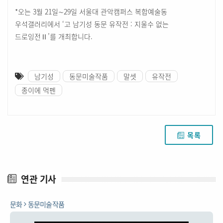
*오는 3월 21일∼29일 서울대 관악캠퍼스 복합예술동
우석갤러리에서 ‘고 남기성 동문 유작전 : 지울수 없는
드로잉전Ⅱ’를 개최합니다.
남기성
동문미술작품
말셋
유작전
종이에 먹펜
목록
연관 기사
문화
동문미술작품