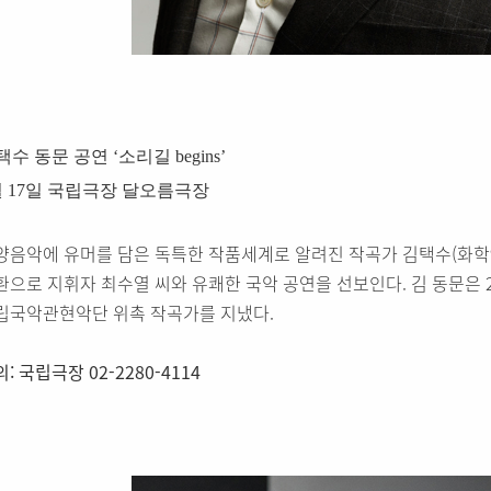
수 동문 공연 ‘소리길 begins’
월 17일 국립극장 달오름극장
양음악에 유머를 담은 독특한 작품세계로 알려진 작곡가 김택수(화학99
환으로 지휘자 최수열 씨와 유쾌한 국악 공연을 선보인다. 김 동문은 
립국악관현악단 위촉 작곡가를 지냈다.
: 국립극장 02-2280-4114