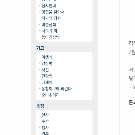
전시안내
맛집을 찾아서
작가의 정원
미술산책
나의 취미
동아리탐방
김택
기고
7
여행기
감상평
서
사진
건강법
일
에세이
국
동창회보에 바란다
오비추어리
문의
동정
인사
수상
행사
결혼