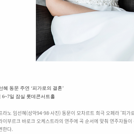
선혜 동문 주연 ‘피가로의 결혼’
월 6~7일 잠실 롯데콘서트홀
프라노 임선혜(성악94-98·사진) 동문이 모차르트 희극 오페라 ‘피가로
라이부르크 바로크 오케스트라의 연주에 곡 순서에 맞춰 연주자들이
연한다.