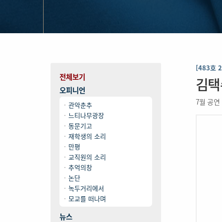
[483호 
전체보기
김택수
오피니언
7월 공연
관악춘추
느티나무광장
동문기고
재학생의 소리
만평
교직원의 소리
추억의창
논단
녹두거리에서
모교를 떠나며
뉴스