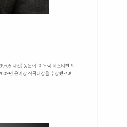
-05·사진) 동문이 ‘여우락 페스티발’의
2009년 윤이상 작곡대상을 수상했으며