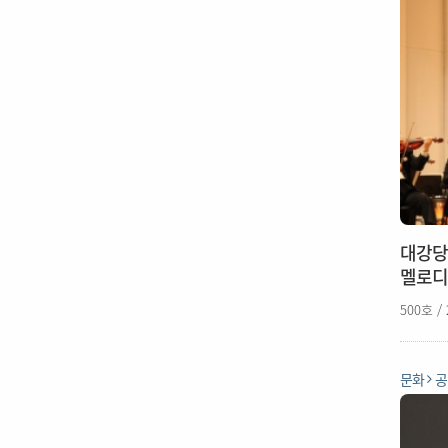
대강당 
멜로디
500호 /
문화
공