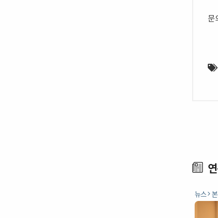
문의
연
뉴스
본