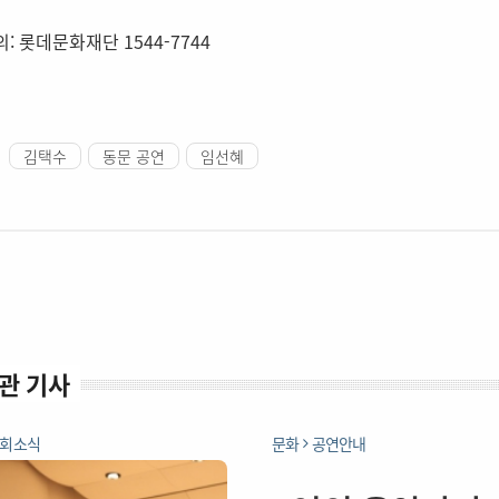
: 롯데문화재단 1544-7744
김택수
동문 공연
임선혜
관 기사
회소식
문화
공연안내