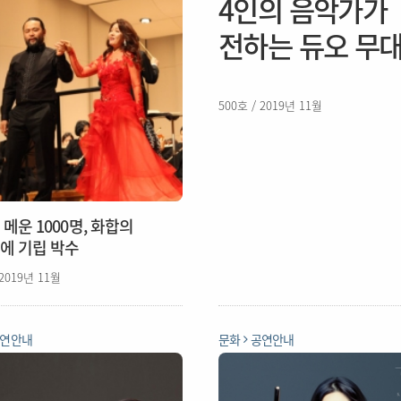
4인의 음악가가
전하는 듀오 무
500호 / 2019년 11월
메운 1000명, 화합의
에 기립 박수
 2019년 11월
연안내
문화
공연안내