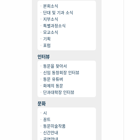
본회소식
단대 및 기과 소식
지부소식
특별과정소식
모교소식
기획
포럼
인터뷰
동문을 찾아서
신임 동창회장 인터뷰
동문 유튜버
화제의 동문
단과대학장 인터뷰
문화
시
꽁트
동문미술작품
신간안내
공연안내