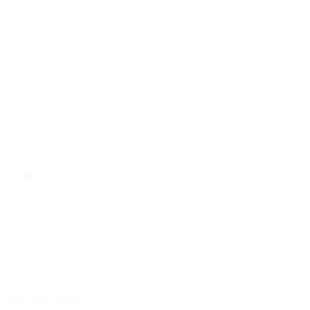
둘러앉아 옆 사람을 안마해주거나 공을 이용한 협동심 게임 등을
즐기며 더욱 친밀한 시간을 보냈다. 행사 당일인 박용태 사무처장의
생일을 다함께 축하하기도 했다.
최근 소모임으로 결성된 합창단이 첫 무대를 선보였으며, 성악에
일가견이 있는 오 회장이 함께 노래를 불러 박수를 받았다.
동문들은 행운권 추첨을 통해 백화점 상품권과 도자기 세트 등
푸짐한 경품을 나눠 가졌다.
동문가족
만남
부산지부동창회
목록
연관 기사