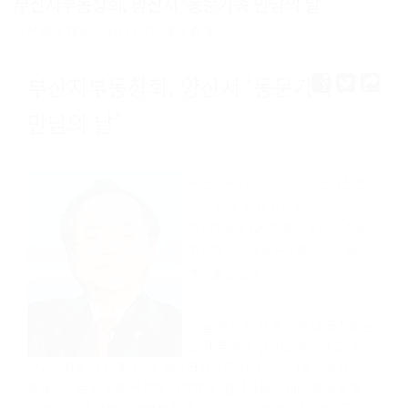
부산지부동창회, 양산서 ‘동문가족 만남의 날’
우천 불구 체육관에서 다양한 게임 즐겨
부산지부동창회,
양산서 ‘동문가족
만남의 날’
부산지부동창회(회장 오거돈·사진)는
지난 10월 16일 경남 양산시
영산대에서 120여 명의 동문 가족들이
참석한 가운데 동문가족 만남의 날
행사를 열었다.
이날 많은 비가 온 가운데 동창회는
오전 트래킹 일정을 영산대 교내
걷기대회로 대신하고 2부 레크리에이션 시간은 잔디광장에서
체육관으로 장소를 변경해 진행했다. 참석자들은 바닥에 둥글게