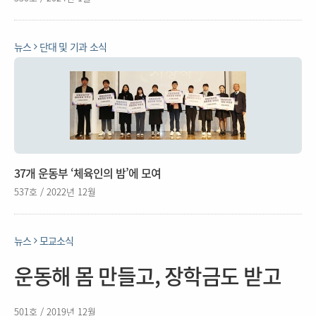
뉴스
단대 및 기과 소식
37개 운동부 ‘체육인의 밤’에 모여
537호 / 2022년 12월
뉴스
모교소식
운동해 몸 만들고, 장학금도 받고
501호 / 2019년 12월