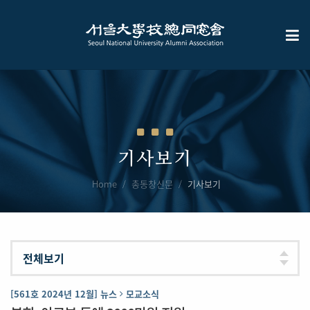
기사보기
Home
총동창신문
기사보기
[561호 2024년 12월] 뉴스
모교소식