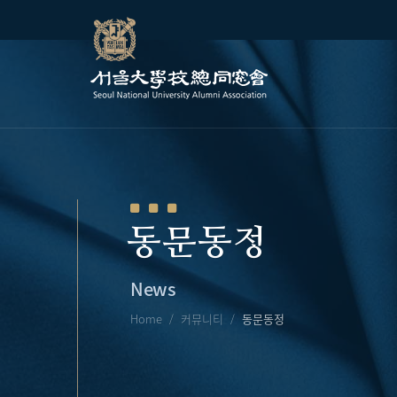
동문동정
News
Home
커뮤니티
동문동정