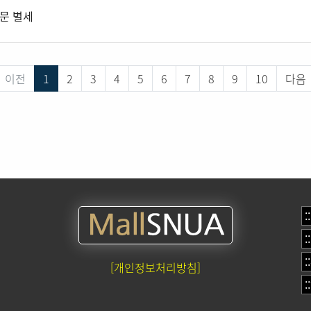
동문 별세
이전
1
2
3
4
5
6
7
8
9
10
다음
[개인정보처리방침]