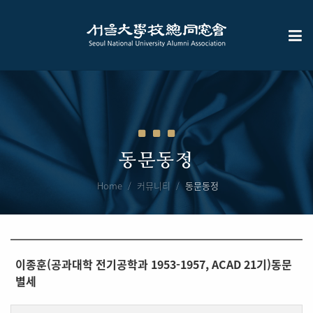
동문동정
Home
커뮤니티
동문동정
이종훈(공과대학 전기공학과 1953-1957, ACAD 21기)동문
별세