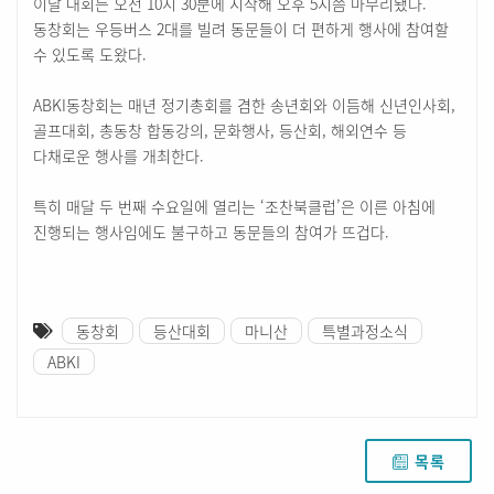
이날 대회는 오전 10시 30분에 시작해 오후 5시쯤 마무리됐다.
동창회는 우등버스 2대를 빌려 동문들이 더 편하게 행사에 참여할
수 있도록 도왔다.
ABKI동창회는 매년 정기총회를 겸한 송년회와 이듬해 신년인사회,
골프대회, 총동창 합동강의, 문화행사, 등산회, 해외연수 등
다채로운 행사를 개최한다.
특히 매달 두 번째 수요일에 열리는 ‘조찬북클럽’은 이른 아침에
진행되는 행사임에도 불구하고 동문들의 참여가 뜨겁다.
동창회
등산대회
마니산
특별과정소식
ABKI
목록