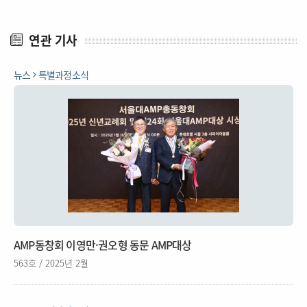
연관 기사
뉴스
특별과정소식
AMP동창회 이영만·권오형 동문 AMP대상
563호 / 2025년 2월