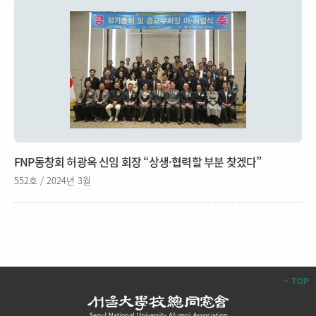
FNP동창회 허광옥 신임 회장 “상생·협력할 부분 찾겠다”
552호 / 2024년 3월
TOP