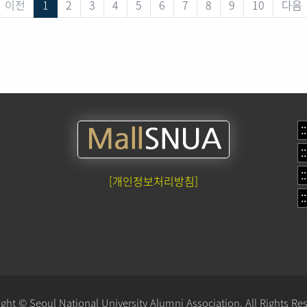
이전
1
2
3
4
5
6
7
8
9
10
다음
[개인정보처리방침]
ght © Seoul National University Alumni Association. All Rights Re