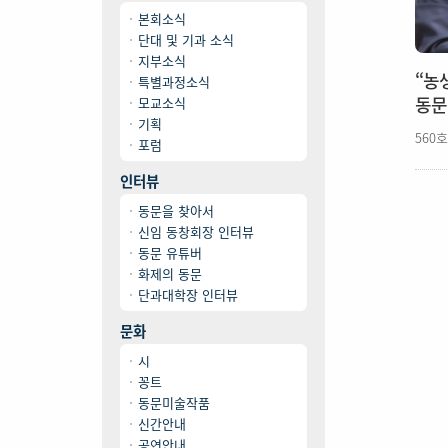
본회소식
단대 및 기과 소식
지부소식
“농
특별과정소식
동문
모교소식
기획
560호
포럼
인터뷰
동문을 찾아서
신임 동창회장 인터뷰
동문 유튜버
화제의 동문
단과대학장 인터뷰
문화
시
꽁트
동문미술작품
신간안내
공연안내