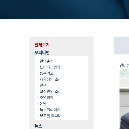
전체보기
오피니언
관악춘추
인터
느티나무광장
동문기고
재학생의 소리
만평
교직원의 소리
추억의창
논단
녹두거리에서
모교를 떠나며
뉴스