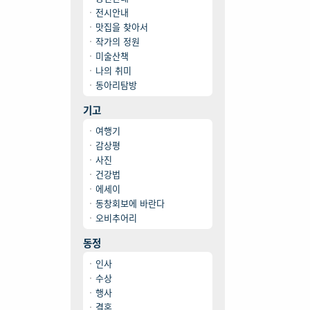
전시안내
맛집을 찾아서
작가의 정원
미술산책
나의 취미
동아리탐방
기고
여행기
감상평
사진
건강법
에세이
동창회보에 바란다
오비추어리
동정
인사
수상
행사
결혼