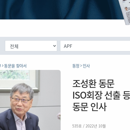
뷰
동문을 찾아서
동정
인사
조성환 동문
ISO회장 선출 
동문 인사
535호 / 2022년 10월