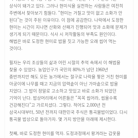
상식이 돼가고 있다. 그러나 현미식을 실천하는 사람들은 여전히
주변에서 찾아보기 힘들다. “현미는 거칠고 맛이 없고 소화가 안
된다”는 것이 주된 이유이다. 이 점에 공감한다. 나락에서 도정한
현미는 시간이 지나면 산화와 산패가 진행되어 맛과 소화에 문제가
생기게 되기 때문이다. 식사 시 저작활동의 부족도 원인이다.
해법은 바로 도정한 현미로 밥을 짓고 가능한 오래 씹어 먹는
것이다.
필자는 우리 조상들의 삶과 어린 시절의 추억 속에서 이 해법을
찾을 수 있었다. 농업인구가 국민의 80%가 넘던 1960년
중반까지만 해도 모든 농가에서는 절구로 나락을 찧은 거친 현미를
아궁이에 나무를 때고 지금의 압력솥이 아닌 가마솥으로 밥을
지었다. 그 밥이 정말로 고소하고 맛있고 바로 소화가 되었던
기억이 난다. 밥상머리에서 어른들은 “꼭꼭 씹어라, 씹을수록
건강해진다”고 가르치셨다. 그렇다. 적어도 2,000년 전
삼국시대부터, 50년 전까지 대한민국 주식은 통곡물밥이었다. 다시
통곡물 밥상으로 돌아가자. 몇 가지 방안을 아래에 제시한다.
첫째, 바로 도정한 현미를 먹자. 도정과정에서 왕겨라는 갑옷을