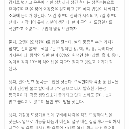
강제로 벗기고 온몸에 심한 상처까지 생긴 현미는 생존본능으로
유액(현미유)을 뿜어 외강층을 강화하고 단단해져 밥맛이 나빠지고
소화에 문제가 생긴다. 7시간 후부터 산화가 시작되고, 7일 후부터
산패가 시작되어 유해 성분이 생긴다. 현미 구입 시 도정일자를
확인하고 소량으로 구입해 냉장 보관하자.
둘째, 오행미(오색현미)로 밥을 짓는다. 쌀의 품종은 수천 가지가
넘지만 신비롭게도 색깔로는 오행색인 황, 백, 흑, 홍, 녹색 다섯
가지뿐이다. 황색인 일반 현미 60%와 흰색인 현미찹쌀, 흑미, 홍미,
녹미를 각각 10%씩 섞어 밥을 지으면 찰지고 맛있고 소화가 잘
된다.
셋째, 발아 발효 통곡물로 밥을 짓는다. 오색현미와 각종 통 잡곡을
섞어 건강한 물로 발아하고 유익균으로 다시 발효한 기능성
통곡물이다. 각종 생명요소가 증가되고 맛과 소화도 좋다. 씻지
않고 불리지도 않으며 물만 부어 밥을 짓는다.
넷째, 가정용 도정기를 집에 구비해 나락을 직접 도정하여 밥을
짓는다. 앞으로 기능을 다듬어 예전의 절구 대신 집집마다 구비해서
지금의 쌀 유통 대신 나락 유통의 시대를 열자. 훨씬 싼 비용으로