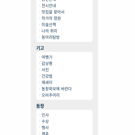
전시안내
맛집을 찾아서
작가의 정원
미술산책
나의 취미
동아리탐방
기고
여행기
감상평
사진
건강법
에세이
동창회보에 바란다
오비추어리
동정
인사
수상
행사
결혼