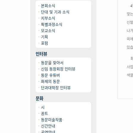
본회소식
4
단대 및 기과 소식
맞는
지부소식
신발
특별과정소식
모교소식
나가
기획
외에
포럼
있
인터뷰
동문을 찾아서
사업
신임 동창회장 인터뷰
동문 유튜버
색깔
화제의 동문
단과대학장 인터뷰
문화
시
꽁트
동문미술작품
신간안내
공연안내