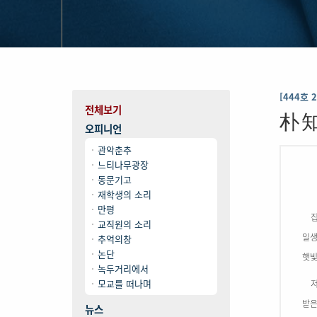
[444호 
전체보기
朴 知
오피니언
관악춘추
느티나무광장
동문기고
재학생의 소리
만평
집
교직원의 소리
일생
추억의창
논단
햇
녹두거리에서
모교를 떠나며
저
받은
뉴스