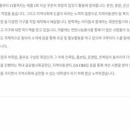
월부터
월까지는 매월
회 이상 꾸준히 희망의 집짓기 활동에 참여합니다
춘천
광양
군산
11
1
.
,
,
 작업을 돕습니다
그리고 지역사회에 도움이 되려는 노력의 일환으로 지역아동센터 등 복지
.
장 등 다양한 가구를 직접 제작해서 배달합니다
방학에는 아이들과 함께하는 화분만들기와 
.
고 가구에 대한 피드백을 받고 있습니다
겨울에는 연탄나눔봉사를 통해 더 많은 사람들이 보
.
도 자체적으로 동아리 소개제 등을 통해 모금 및 홍보활동을 하고 있으며 크루리더 스쿨 등에
습니다
.
회장과 부회장
총무로 구성된 회장단과 그 아래 건축팀
홍보팀
운영팀
친목팀이 동아리의 다
,
,
,
,
을 진행하는 학내 글로벌사회공헌단
지역아동센터
팀 등을 통해 개선 사항을 받아
,
, GS CRS
을 가지면서 지역사회에 공헌할 수 있는 대학생이 되기 위해 항상 노력하겠습니다
.