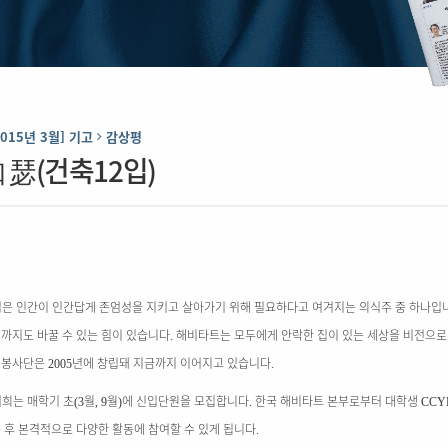
2015년 3월] 기고
감상평
 瑟(건축12입)
은 인간이 인간답게 존엄성을 지키고 살아가기 위해 필요하다고 여겨지는 의식주 중 하나입
까지도 바꿀 수 있는 힘이 있습니다
해비타트는 모두에게 안락한 집이 있는 세상을 비전으
.
빛봉사단은
년에 창립돼 지금까지 이어지고 있습니다
2005
.
희는 매학기 초
월
월
에 신입단원을 모집합니다
한국 해비타트 본부로부터 대학생
(3
, 9
)
.
CCY
 후 본격적으로 다양한 활동에 참여할 수 있게 됩니다
.