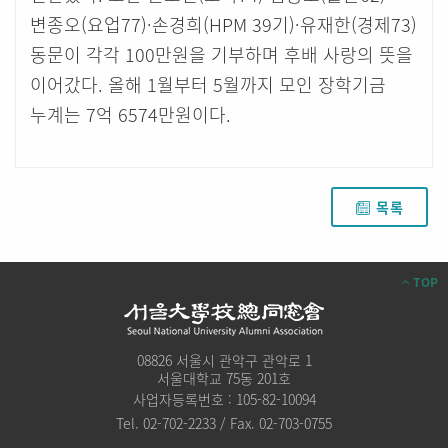
변종오(요업77)·손경희(HPM 39기)·유재한(경제73)
동문이 각각 100만원을 기부하며 후배 사랑의 뜻을
이어갔다. 올해 1월부터 5월까지 모인 장학기금
누계는 7억 6574만원이다.
목록
TOP
08826 서울시 관악구 관악로 1
서울대학교 75동 201호
사업자등록번호 : 105-82-10094
Tel. 02-702-2233 / Fax. 02-703-0755