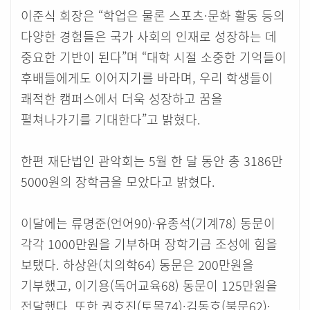
이준식 회장은 “학업은 물론 스포츠·문화 활동 등의
다양한 경험들은 국가 사회의 인재로 성장하는 데
중요한 기반이 된다”며 “대학 시절 소중한 기억들이
후배들에게도 이어지기를 바라며, 우리 학생들이
쾌적한 캠퍼스에서 더욱 성장하고 꿈을
펼쳐나가기를 기대한다”고 밝혔다.
한편 재단법인 관악회는 5월 한 달 동안 총 3186만
5000원의 장학금을 모았다고 밝혔다.
이달에는 류명준(언어90)·유종석(기계78) 동문이
각각 1000만원을 기부하며 장학기금 조성에 힘을
보탰다. 하상완(치의학64) 동문은 200만원을
기부했고, 이기용(독어교육68) 동문이 125만원을
전달했다. 또한 권호진(토목74)·김동호(불문62)·