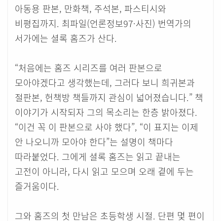
아동용 판본, 만화책, 주석본, 파스티시와
비평집까지. 최파일(언론정보97·사진) 번역가의
서가에는 셜록 홈즈가 산다.
“처음에는 홈즈 시리즈를 여러 판본으로
모아야겠다고 생각했는데, 그러다 보니 희귀본과
절판본, 헌책방 책들까지 관심이 넓어졌습니다.” 책
이야기가 시작되자 그의 목소리는 한층 밝아졌다.
“이건 꼭 이 판본으로 사야 했다”, “이 표지는 이제
안 나오니까 모아야 한다”는 설명이 책마다
따라붙었다. 그에게 셜록 홈즈는 읽고 끝내는
고전이 아니라, 다시 읽고 모으며 오래 곁에 두는
즐거움이다.
그와 홈즈의 첫 만남은 초등학생 시절. 단편 몇 편이