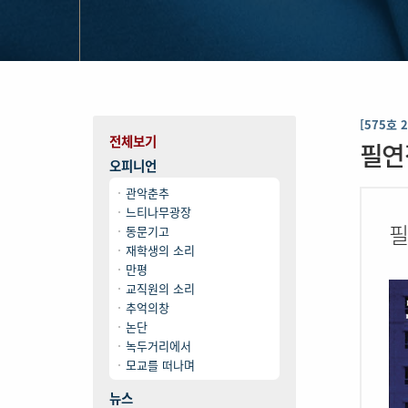
[575호 
전체보기
필연
오피니언
관악춘추
느티나무광장
필
동문기고
재학생의 소리
만평
교직원의 소리
추억의창
논단
녹두거리에서
모교를 떠나며
뉴스