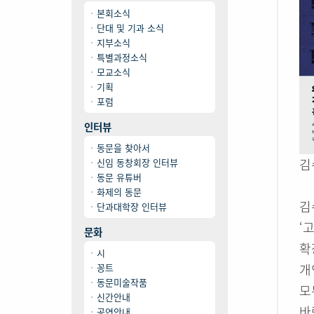
본회소식
단대 및 기과 소식
지부소식
특별과정소식
모교소식
기획
포럼
인터뷰
동문을 찾아서
김
신임 동창회장 인터뷰
동문 유튜버
화제의 동문
김
단과대학장 인터뷰
‘
문화
확
시
개
꽁트
동문미술작품
모
신간안내
바
공연안내