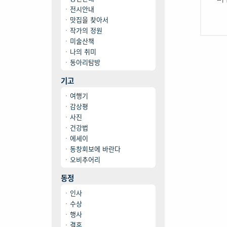
전시안내
맛집을 찾아서
작가의 정원
미술산책
나의 취미
동아리탐방
기고
여행기
감상평
사진
건강법
에세이
동창회보에 바란다
오비추어리
동정
인사
수상
행사
결혼