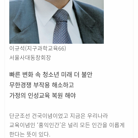
이규석(지구과학교육66)
서울사대동창회장
빠른 변화 속 청소년 미래 더 불안
무한경쟁 부작용 해소하고
가정의 인성교육 복원 해야
단군조선 건국이념이었고 지금은 우리나라
교육이념인 ‘홍익인간’은 널리 모든 인간을 이롭게
한다는 뜻이 있다.