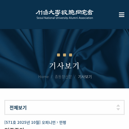
기사보기
Home
총동창신문
기사보기
[571호 2025년 10월] 오피니언
만평