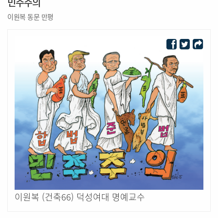
민주주의
이원복 동문 만평
이원복 (건축66) 덕성여대 명예교수