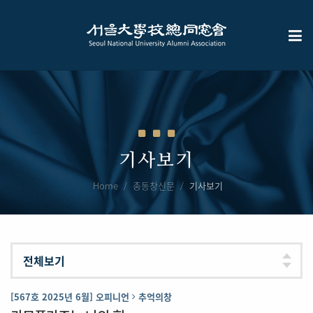
기사보기
Home
총동창신문
기사보기
[567호 2025년 6월] 오피니언
추억의창