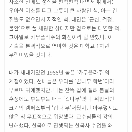
사소한 일에도 성질을 벌컥벌컥 내면서 밖에서는
우아한 미소를 띠고 그릇이 큰 사람인 척, 아는 건
쥐뿔도 없으면서 지적인 척, 내면은 ‘근심, 걱정,
불안’으로 풀 세팅한 상태지만 겉으로는 태연한 척,
그야말로 카무플라주의 화신이라 할 만했다. 이
기술을 본격적으로 연마한 것은 대학교 1학년
무렵이었을 것이다.
내가 새내기였던 1988년 봄은 ‘카무플라주’의
계절이었다. 선배들은 우리를 ‘꿈나무 학번’이라
부르며 귀애했지만, 나는 잔뜩 겁에 질려 봄날의
훈풍에도 부들부들 떠는 ‘겁나무’였다. 위압적인
크기의 캠퍼스부터 ‘겁나 무’서웠지만 아무렇지도
않은 척 무표정으로 위장했다. 교수님들의 강의는
난해했다. 한국어로 진행되는 한국사 수업을 왜