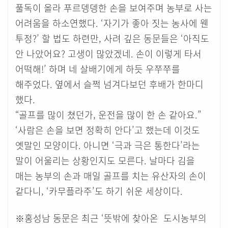
풀독이 올라 푸르뎅뎅한 손을 보여주며 농부로 사는
어려움을 하소연했다. ‘자기가 좋아 짓는 농사에 웬
투정?’ 할 법도 하련만, 사려 깊은 동문들은 ‘아직도
안 나았어요? 고생이 많았겠네. 손이 이렇게 타서
어떡해!’ 하며 네 살배기에게 하듯 우쭈쭈를
해주었다. 옆에서 슬쩍 넘겨다보던 후배가 한마디
했다.
“골프를 많이 쳤던가, 운전을 많이 한 손 같아요.”
‘사람은 손을 보면 정확히 안다’고 했는데 이것도
옛말인 모양이다. 아니면 ‘극과 극은 통한다’라는
말이 어울리는 상황인지도 모른다. 날마다 김을
매는 농부의 손과 매일 골프를 치는 유산자의 손이
같다니, ‘카무플라주’도 하기 쉬운 세상이다.
※홍성남 동문은 최근 ‘뜻밖에 찾아온 도시농부의