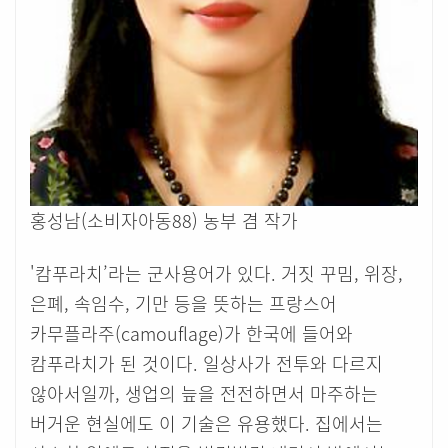
홍성남(소비자아동88) 농부 겸 작가
'캄푸라치’라는 군사용어가 있다. 거짓 꾸밈, 위장,
은폐, 속임수, 기만 등을 뜻하는 프랑스어
카무플라주(camouflage)가 한국에 들어와
캄푸라치가 된 것이다. 일상사가 전투와 다르지
않아서일까, 생업의 늪을 전전하면서 마주하는
버거운 현실에도 이 기술은 유용했다. 집에서는