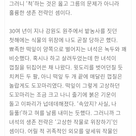
그러니 ‘척’하는 것은 옳고 그름의 문제가 아니라
훌륭한 생존 전략인 셈이다.
30여 년이 지나 강원도 원주에서 밭농사를 짓던
첫해에는 식물의 위장에 나도 곧잘 당하곤 했다.
뾰족한 떡잎이 양쪽으로 벌어지는 녀석은 녹두와 꽤
비슷했다. 혹시나 하고 살려두었는데 한 녀석이
껍질을 뒤집어쓴 채 나왔다. 윗도리를 벗어던질 듯
치켜든 두 팔, 아니 떡잎 두 개 끝에 매달린 껍질은
놀랍게도 도꼬마리였다. 떡잎이 그렇게 고상하던
도꼬마리는 조금 크고 나니 줄기에 붉은 기운이
돌고 이파리가 넙데데해졌다. ‘속았지? 사실, 나
들풀!’하고 혀를 날름 내미는 듯했다. 그러니까 그
녀석의 생존 전략은 ‘고상한 작물로 위장하기’인
셈이다. 어릴 적 귀족적인 외모를 앞세워 작물인