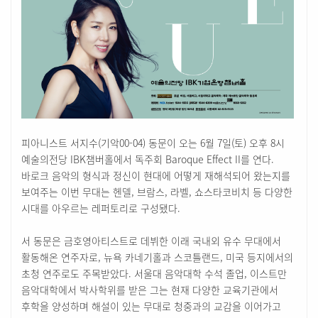
피아니스트 서지수(기악00-04) 동문이 오는 6월 7일(토) 오후 8시
예술의전당 IBK챔버홀에서 독주회 Baroque Effect II를 연다.
바로크 음악의 형식과 정신이 현대에 어떻게 재해석되어 왔는지를
보여주는 이번 무대는 헨델, 브람스, 라벨, 쇼스타코비치 등 다양한
시대를 아우르는 레퍼토리로 구성됐다.
서 동문은 금호영아티스트로 데뷔한 이래 국내외 유수 무대에서
활동해온 연주자로, 뉴욕 카네기홀과 스코틀랜드, 미국 등지에서의
초청 연주로도 주목받았다. 서울대 음악대학 수석 졸업, 이스트만
음악대학에서 박사학위를 받은 그는 현재 다양한 교육기관에서
후학을 양성하며 해설이 있는 무대로 청중과의 교감을 이어가고