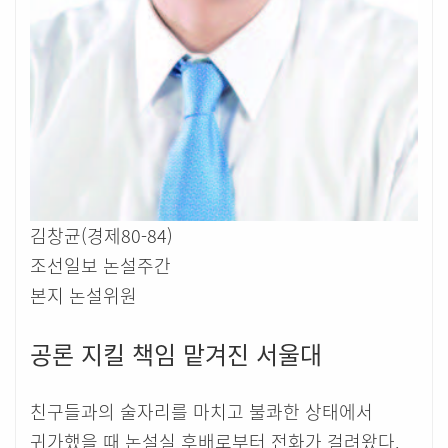
김창균(경제80-84)
조선일보 논설주간
본지 논설위원
공론 지킬 책임 맡겨진 서울대
친구들과의 술자리를 마치고 불콰한 상태에서
귀가했을 때 논설실 후배로부터 전화가 걸려왔다.