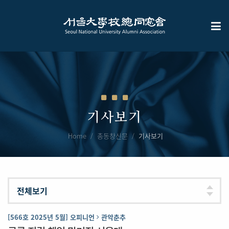
기사보기
Home
총동창신문
기사보기
[566호 2025년 5월] 오피니언
관악춘추