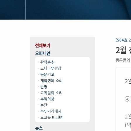
[564호 
전체보기
2월
오피니언
동문들의 
관악춘추
느티나무광장
동문기고
2
재학생의 소리
만평
교직원의 소리
동
추억의창
논단
녹두거리에서
2
모교를 떠나며
(
뉴스