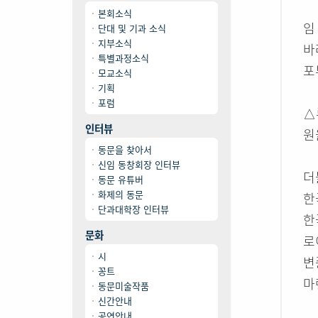
본회소식
임
단대 및 기과 소식
지부소식
바
특별과정소식
포
모교소식
기획
포럼
△
인터뷰
원
동문을 찾아서
신임 동창회장 인터뷰
더
동문 유튜버
화제의 동문
한
단과대학장 인터뷰
한
문화
로
시
변
꽁트
마
동문미술작품
신간안내
공연안내