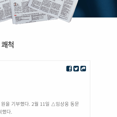
 쾌척
만 원을 기부했다. 2월 11일 △임상웅 동문
척했다.