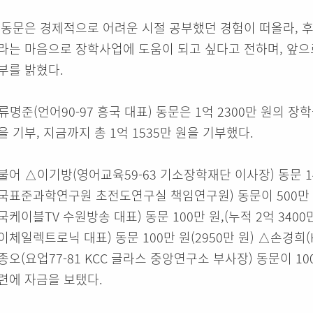
 동문은 경제적으로 어려운 시절 공부했던 경험이 떠올라, 
라는 마음으로 장학사업에 도움이 되고 싶다고 전하며, 앞
부를 밝혔다.
류명준(언어90-97 흥국 대표) 동문은 1억 2300만 원의 장학
을 기부, 지금까지 총 1억 1535만 원을 기부했다.
불어 △이기방(영어교육59-63 기소장학재단 이사장) 동문 14
국표준과학연구원 초전도연구실 책임연구원) 동문이 500만 원
국케이블TV 수원방송 대표) 동문 100만 원,(누적 2억 3400
이체일렉트로닉 대표) 동문 100만 원(2950만 원) △손경희(HP
종오(요업77-81 KCC 글라스 중앙연구소 부사장) 동문이 10
련에 자금을 보탰다.