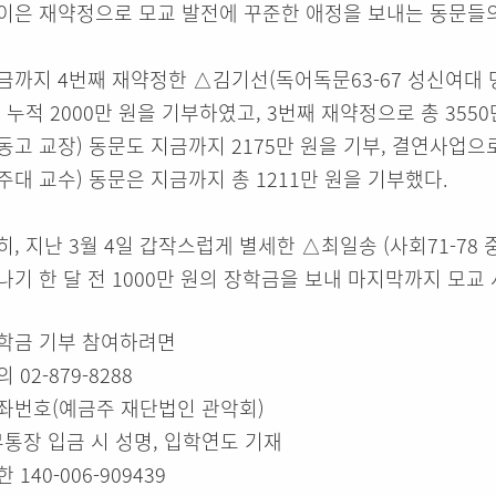
이은 재약정으로 모교 발전에 꾸준한 애정을 보내는 동문들의
금까지 4번째 재약정한 △김기선(독어독문63-67 성신여대 명
, 누적 2000만 원을 기부하였고, 3번째 재약정으로 총 355
동고 교장) 동문도 지금까지 2175만 원을 기부, 결연사업으로
주대 교수) 동문은 지금까지 총 1211만 원을 기부했다.
히, 지난 3월 4일 갑작스럽게 별세한 △최일송 (사회71-7
나기 한 달 전 1000만 원의 장학금을 보내 마지막까지 모교
학금 기부 참여하려면
 02-879-8288
좌번호(예금주 재단법인 관악회)
무통장 입금 시 성명, 입학연도 기재
 140-006-909439