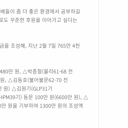
후배들이 좀 더 좋은 환경에서 공부하길
으로도 꾸준한 후원을 이어가고 싶다는
금을 조성해, 지난 2월 7일 765만 4천
80만 원, △박종철(물리61-68 전
, △김동호(불어불문62-70 전
만 원) △김원기(GLP31기
M39기) 동문 100만 원(6600만 원), △
0만 원을 기부하여 1300만 원의 조성액