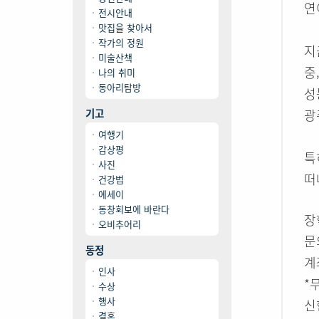
연
전시안내
맛집을 찾아서
작가의 정원
지
미술산책
중
나의 취미
동아리탐방
성
기고
광
여행기
감상평
특
사진
떠
건강법
에세이
동창회보에 바란다
장
오비추어리
문의
동정
계
인사
*
수상
행사
신한
결혼