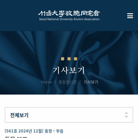
기사보기
Home
총동창신문
기사보기
[561호 2024년 12월] 동정
부음